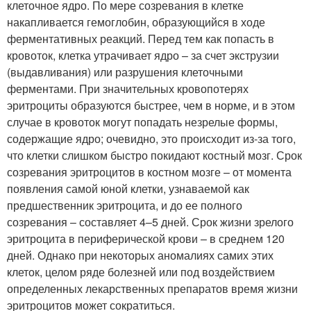
клеточное ядро. По мере созревания в клетке
накапливается гемоглобин, образующийся в ходе
ферментативных реакций. Перед тем как попасть в
кровоток, клетка утрачивает ядро – за счет экструзии
(выдавливания) или разрушения клеточными
ферментами. При значительных кровопотерях
эритроциты образуются быстрее, чем в норме, и в этом
случае в кровоток могут попадать незрелые формы,
содержащие ядро; очевидно, это происходит из-за того,
что клетки слишком быстро покидают костный мозг. Срок
созревания эритроцитов в костном мозге – от момента
появления самой юной клетки, узнаваемой как
предшественник эритроцита, и до ее полного
созревания – составляет 4–5 дней. Срок жизни зрелого
эритроцита в периферической крови – в среднем 120
дней. Однако при некоторых аномалиях самих этих
клеток, целом ряде болезней или под воздействием
определенных лекарственных препаратов время жизни
эритроцитов может сократиться.