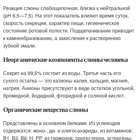
Реакция слюны слабощелочная, близка к нейтральной
(pH 6,5—7,5). На этот показатель влияют время суток,
скорость секреции, характер пищи, гигиеническое
состояние ротовой полости. Подщелачивание приводит
к камнеобразованию, а закисление к растворению
зубной эмали.
Неорганические компоненты слюны человека
Секрет на 99,5% состоит из воды. Третья часть его
сухого остатка — это катионы калия, кальция, магния,
натрия. Анионы присутствуют в виде остатков угольной,
бромидной, йодидной, фторидной и соляной кислот.
Органические вещества слюны
Представлены в основном белками. Из углеводов
содержатся: моно-, ди- и олигосахариды, из витаминов:
B1, B2, B6, H, PP, из гормонов: прогестерон, эстрогены,