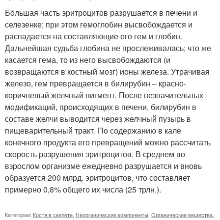
Бóльшая часть эритроцитов разрушается в печени и
селезенке; при этом гемоглобин высвобождается и
распадается на составляющие его гем и глобин.
Дальнейшая судьба глобина не прослеживалась; что же
касается гема, то из него высвобождаются (и
возвращаются в костный мозг) ионы железа. Утрачивая
железо, гем превращается в билирубин – красно-
коричневый желчный пигмент. После незначительных
модификаций, происходящих в печени, билирубин в
составе желчи выводится через желчный пузырь в
пищеварительный тракт. По содержанию в кале
конечного продукта его превращений можно рассчитать
скорость разрушения эритроцитов. В среднем во
взрослом организме ежедневно разрушается и вновь
образуется 200 млрд. эритроцитов, что составляет
примерно 0,8% общего их числа (25 трлн.).
Категории:
Костя в скелете
,
Неорганические компоненты
,
Органические вещества
,