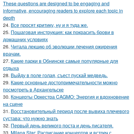
These questions are designed to be engaging and
informative, encouraging readers to explore each topic in
depth
24.
Все просят критику, ну и я туда же.
25.
Пошаговая инструкция: как покрасить брови в
домашних условиях
26.
Читала лекцию об эволюции лечения ожирения
врачам.
27.
Какие парки в Обнинске самые популярные для
отдыха
28.
Выйду в поле голая, съест пускай медведь.
29.
Какие основные достопримечательности можно
посмотреть в Архангельске
30.
Концерты Оркестра CAGMO: Энергия и вдохновение
на сцене
31.
Восстановительный период после вывиха плечевого
сустава: что нужно знать
32.
Первый день великого поста и день писателя.
33.
Milana Star: Расписание концертов и встреч с