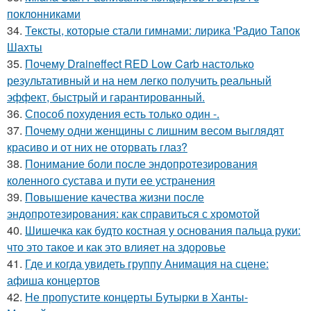
поклонниками
34.
Тексты, которые стали гимнами: лирика 'Радио Тапок
Шахты
35.
Почему Draineffect RED Low Carb настолько
результативный и на нем легко получить реальный
эффект, быстрый и гарантированный.
36.
Способ похудения есть только один -.
37.
Почему одни женщины с лишним весом выглядят
красиво и от них не оторвать глаз?
38.
Понимание боли после эндопротезирования
коленного сустава и пути ее устранения
39.
Повышение качества жизни после
эндопротезирования: как справиться с хромотой
40.
Шишечка как будто костная у основания пальца руки:
что это такое и как это влияет на здоровье
41.
Где и когда увидеть группу Анимация на сцене:
афиша концертов
42.
Не пропустите концерты Бутырки в Ханты-