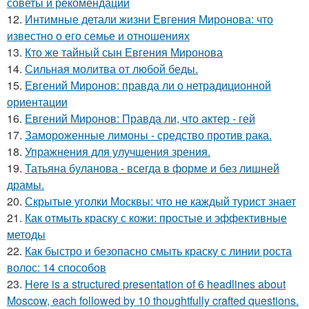
советы и рекомендации
12.
Интимные детали жизни Евгения Миронова: что
известно о его семье и отношениях
13.
Кто же тайный сын Евгения Миронова
14.
Сильная молитва от любой беды.
15.
Евгений Миронов: правда ли о нетрадиционной
ориентации
16.
Евгений Миронов: Правда ли, что актер - гей
17.
Замороженные лимоны - средство против рака.
18.
Упражнения для улучшения зрения.
19.
Татьяна буланова - всегда в форме и без лишней
драмы.
20.
Скрытые уголки Москвы: что не каждый турист знает
21.
Как отмыть краску с кожи: простые и эффективные
методы
22.
Как быстро и безопасно смыть краску с линии роста
волос: 14 способов
23.
Here is a structured presentation of 6 headlines about
Moscow, each followed by 10 thoughtfully crafted questions.