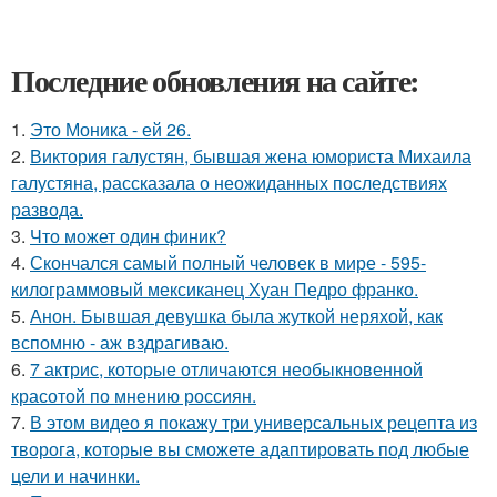
Последние обновления на сайте:
1.
Это Моника - ей 26.
2.
Виктория галустян, бывшая жена юмориста Михаила
галустяна, рассказала о неожиданных последствиях
развода.
3.
Что может один финик?
4.
Скончался самый полный человек в мире - 595-
килограммовый мексиканец Хуан Педро франко.
5.
Анон. Бывшая девушка была жуткой неряхой, как
вспомню - аж вздрагиваю.
6.
7 актрис, которые отличаются необыкновенной
красотой по мнению россиян.
7.
В этом видео я покажу три универсальных рецепта из
творога, которые вы сможете адаптировать под любые
цели и начинки.