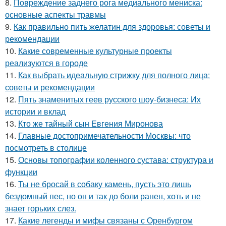
8.
Повреждение заднего рога медиального мениска:
основные аспекты травмы
9.
Как правильно пить желатин для здоровья: советы и
рекомендации
10.
Какие современные культурные проекты
реализуются в городе
11.
Как выбрать идеальную стрижку для полного лица:
советы и рекомендации
12.
Пять знаменитых геев русского шоу-бизнеса: Их
истории и вклад
13.
Кто же тайный сын Евгения Миронова
14.
Главные достопримечательности Москвы: что
посмотреть в столице
15.
Основы топографии коленного сустава: структура и
функции
16.
Ты не бросай в собаку камень, пусть это лишь
бездомный пес, но он и так до боли ранен, хоть и не
знает горьких слез.
17.
Какие легенды и мифы связаны с Оренбургом