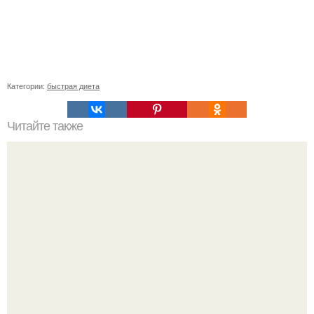
Категории:
быстрая диета
Читайте также
* Рай и уют в собственном доме по фен - ШУЙ *.