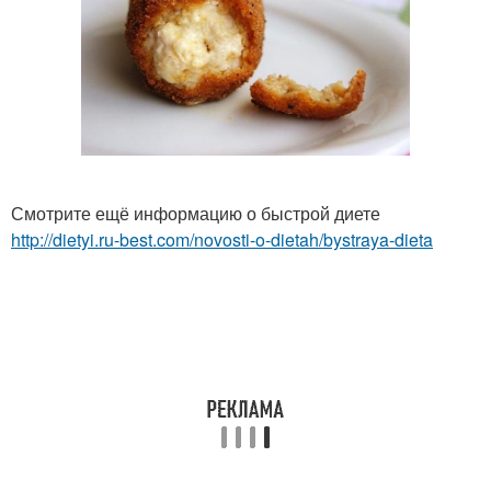
Смотрите ещё информацию о быстрой диете
http://dietyi.ru-best.com/novosti-o-dietah/bystraya-dieta