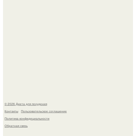
инвалида из-за бесконтрольного использования мази.
Виктория галустян, бывшая жена юмориста Михаила
галустяна, рассказала о неожиданных последствиях
развода.
© 2026 Диета для похудения
Контакты
Пользовательское соглашение
Политика конфидециальности
Обратная связь