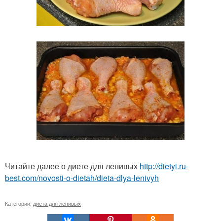
Читайте далее о диете для ленивых
http://dietyi.ru-
best.com/novosti-o-dietah/dieta-dlya-lenivyh
Категории:
диета для ленивых