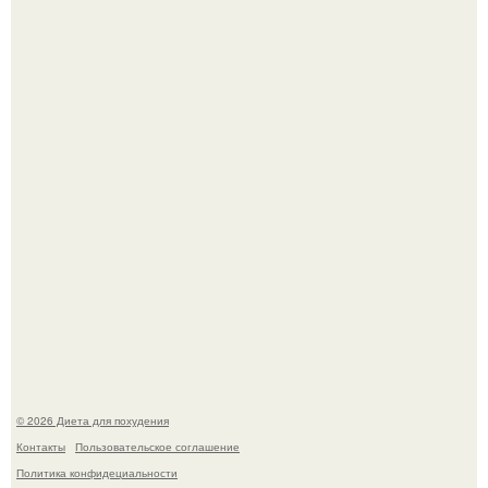
Синдром красной кожи: британец превратил себя в
инвалида из-за бесконтрольного использования мази.
Виктория галустян, бывшая жена юмориста Михаила
галустяна, рассказала о неожиданных последствиях
развода.
© 2026 Диета для похудения
Контакты
Пользовательское соглашение
Политика конфидециальности