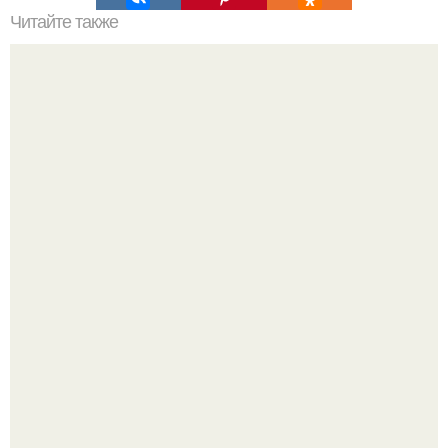
Читайте также
Не выбрасывайте мандариновые корки!
Метабуст нужен не "Идеальным", а живым людям.