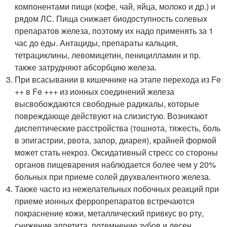
компонентами пищи (кофе, чай, яйца, молоко и др.) и
рядом ЛС. Пища снижает биодоступность солевых
препаратов железа, поэтому их надо применять за 1
час до еды. Антациды, препараты кальция,
тетрациклины, левомицетин, пеницилламин и пр.
также затрудняют абсорбцию железа.
При всасывании в кишечнике на этапе перехода из Fe
++ в Fe +++ из ионных соединений железа
высвобождаются свободные радикалы, которые
повреждающе действуют на слизистую. Возникают
диспептические расстройства (тошнота, тяжесть, боль
в эпигастрии, рвота, запор, диарея), крайней формой
может стать некроз. Оксидативный стресс со стороны
органов пищеварения наблюдается более чем у 20%
больных при приеме солей двухвалентного железа.
Также часто из нежелательных побочных реакций при
приеме ионных ферропрепаратов встречаются
покраснение кожи, металлический привкус во рту,
снижение аппетита, потемнение зубов и десен.