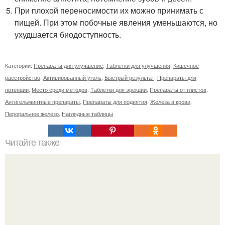
При плохой переносимости их можно принимать с
пищей. При этом побочные явления уменьшаются, но
ухудшается биодоступность.
Категории:
Препараты для улучшение
,
Таблетки для улучшения
,
Кишечное
расстройство
,
Активированный уголь
,
Быстрый результат
,
Препараты для
потенции
,
Место среди методов
,
Таблетки для эрекции
,
Препараты от глистов
,
Антигельминтные препараты
,
Препараты для поднятия
,
Железа в крови
,
Пероральное железо
,
Наглядные таблицы
Читайте также