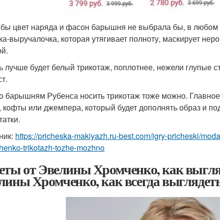
 бы цвет наряда и фасон барышня не выбрала бы, в любом 
ка-выручалочка, которая утягивает полноту, маскирует неро
ой.
ь лучше будет белый трикотаж, поплотнее, нежели глупые 
т.
то барышням Рубенса носить трикотаж тоже можно. Главное
, кофты или джемпера, который будет дополнять образ и под
татки.
ник:
https://pricheska-makiyazh.ru-best.com/igry-pricheski/mod
henko-trikotazh-tozhe-mozhno
еты от Эвелины Хромченко, как выгляде
лины Хромченко, как всегда выглядеть