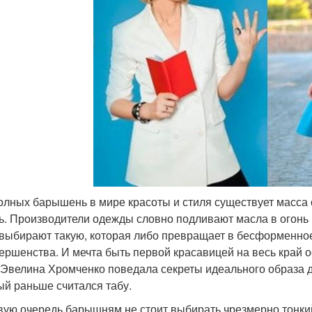
олных барышень в мире красоты и стиля существует масса о
ь. Производители одежды словно подливают масла в огонь
 выбирают такую, которая либо превращает в бесформенное
ершенства. И мечта быть первой красавицей на весь край о
 Эвелина Хромченко поведала секреты идеального образа д
ый раньше считался табу.
вую очередь барышням не стоит выбирать чрезмерно тонкий