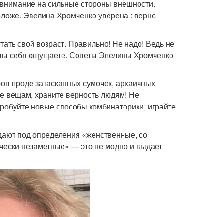
в внимание на сильные стороны внешности.
ложе. Эвелина Хромченко уверена : верно
тать свой возраст. Правильно! Не надо! Ведь не
ст вы себя ощущаете. Советы Эвелины Хромченко
ров вроде затасканных сумочек, архаичных
е вещам, храните верность людям! Не
пробуйте новые способы комбинаторики, играйте
адают под определения «женственные, со
тически незаметные» — это не модно и выдает