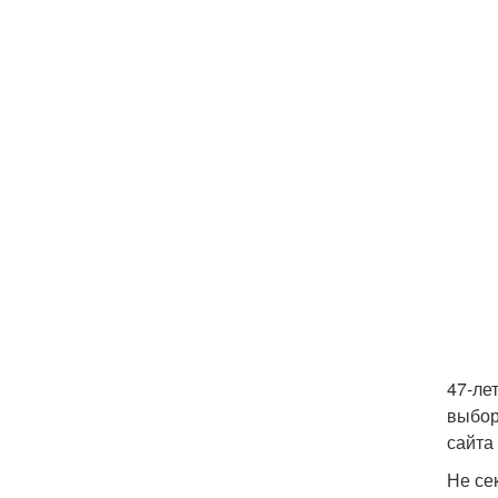
47-ле
выбор
сайта 
Не се