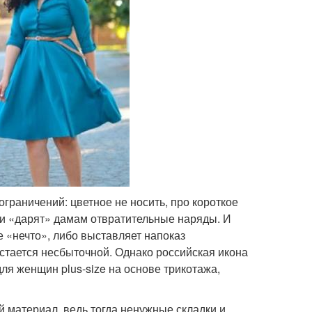
граничений: цветное не носить, про короткое
 и «дарят» дамам отвратительные наряды. И
 «нечто», либо выставляет напоказ
стается несбыточной. Однако российская икона
ля женщин plus-size на основе трикотажа,
 материал, ведь тогда ненужные складки и