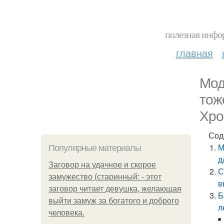
полезная инфор
главная
Мод
тож
Хро
Сод
М
Популярные материалы
д
Заговор на удачное и скорое
С
замужество (старинный: - этот
в
заговор читает девушка, желающая
Б
выйти замуж за богатого и доброго
л
человека.