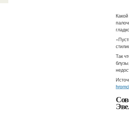
Какой
палоч
гладк
«Пуст
стилис
Так ч
блузы
недос
Источ
hromc
Сов
Эве