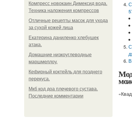
Компресс новокаин Димексид вода.
С
Техника наложения компрессов
5
Отличные рецепты масок для ухода
за сухой кожей лица
Екатерина даниленко хлебушек
атака.
С
д
Домашние низкоуглеводные
В
маршмеллоу.
Мод
Кефирный коктейль для позднего
мож
перекуса.
Мкб код доа плечевого сустава.
«Квад
Последние комментарии