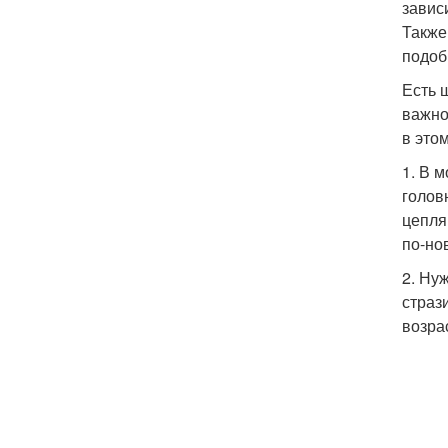
завис
Также
подоб
Есть 
важно
в этом
1. В 
голов
цепля
по-но
2. Ну
страз
возра