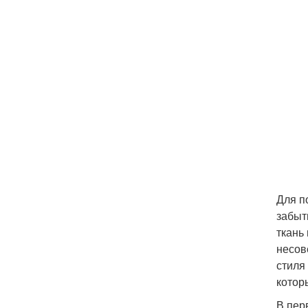
Для п
забыт
ткань
несов
стиля
котор
В пер