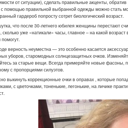
имости от ситуации), сделать правильные акценты, обрати
 с помощью правильной выбранной одежды можно стать мо
ранный гардероб попросту сотрет биологический возраст.
шутка, что после 30-летнего юбилея женщины перестают счи
, сколько уже «натикали» часы, главное – на какой возра
 помогут.
моде верность неуместна — это особенно касается аксессуа
ных уборов, старомодных солнцезащитных очков. Изменяйт
йтесь за старые вещи. Всегда примеряйте новые фасоны, 
вому с пропорциями силуэтов.
жно выкинуть коррекционные очки в оправах , которые поп
иками, с цветочками, тоненькие, легонькие, на личике прак
ст.