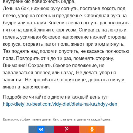
внутреннюю поверхность бедра.
Лечь на бок, нижнюю руку согнуть, поставив локоть под
плечо, упор на голень и предплечье. Свободная рука на
бедре или на талии. Колени слегка согнуть, расположить
пятки на одной линии с корпусом. Опираясь на локоть и
голень, усиливая боковое напряжение нижней стороны
корпуса, оторвать таз от пола, живот при этом втянуть.
Таз поднять над полом и опустить, не касаясь полностью
пола. Повторить от 4 до 12 раз, поменять сторону.
Внимание! Сохранять боковое положение, не
заваливаться вперед или назад. Не делать упор на
запястье. Не прогибаться в пояснице, держать спину и
живот в напряжении.
Подробнее читайте о диете на каждый день тут
http://dietyi.ru-best.com/vidy-diet/dieta-na-kazhdyy-den
Категории:
эффективные диеты
,
быстрая диета
,
диета на каждый день