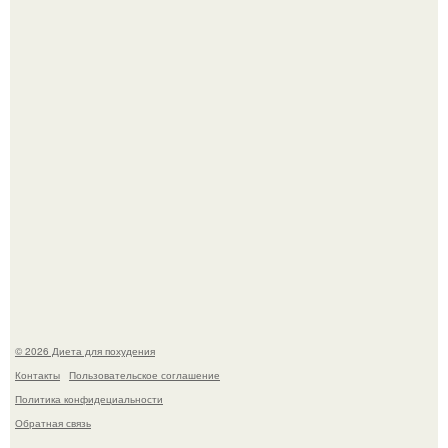
Это Моника - ей 26.
Мощный обереговый заговор против напастей.
© 2026 Диета для похудения
Контакты
Пользовательское соглашение
Политика конфидециальности
Обратная связь