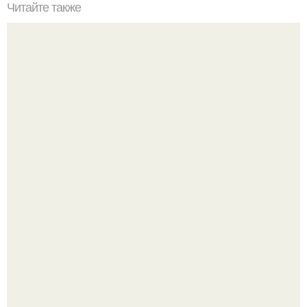
Читайте также
За 1 месяц тренировок без фанатизма (растянутое пузо
можно превратить в плоский живот, а дряблые ноги - в
накаченные).
Как отличить "Жировой" вес от отёков.