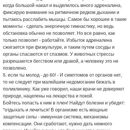
когда большой накал и выделилось много адреналина,
фиксирую внимание на ритмичном редком дыхании и
пытаюсь расслабить мышцы. Самое бы хорошее в такие
моменты - сделать энергичную гимнастику, но ведь
обстановка обычно не позволяет. Но все равно, как
только позволит - работайте. Избыток адреналина
сжигается при физкультуре, и таким путем сосуды и
органы спасаются от спазмов. У животных стрессы
разрешаются бегством или дракой, а человеку это не
позволено.
5. если ты молод - до 60! - И симптомов от органов нет,
то не следует при малейшем недомогании бежать в
поликлинику. Как уже говорил, наши врачи не доверяют
природе, нацелены на лекарства и покой.
Бойтесь попасть к ним в плен! Найдут болезни и убедят:
"отдыхать и лечиться! В организме есть мощные
защитные силы - иммунная система, механизмы
компенсации. Они сработают, нужно дать немного