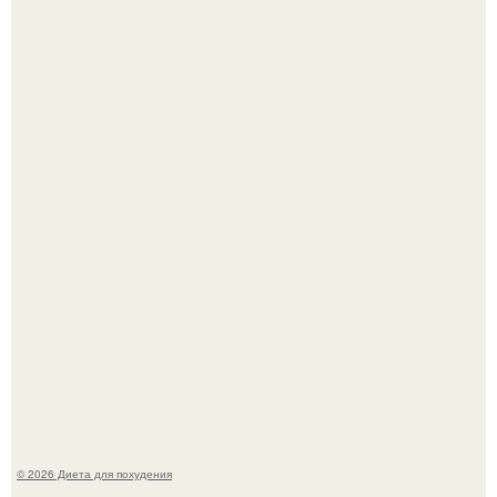
После трёхлетнего отсутствия в своей воркутинской
квартире, мужчина вернулся и обнаружил, что его
жилище стало пристанищем для стаи голубей.
Синдром красной кожи: британец превратил себя в
инвалида из-за бесконтрольного использования мази.
© 2026 Диета для похудения