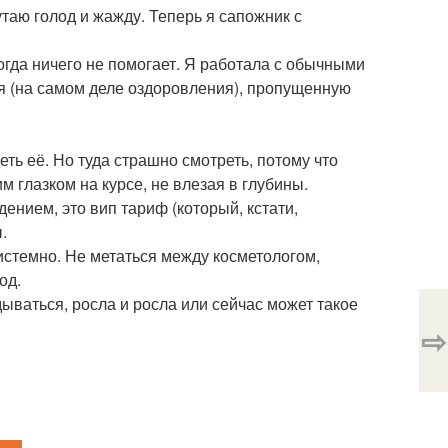
путаю голод и жажду. Теперь я сапожник с
когда ничего не помогает. Я работала с обычными
я (на самом деле оздоровления), пропущенную
ть её. Но туда страшно смотреть, потому что
 глазком на курсе, не влезая в глубины.
нием, это вип тариф (который, кстати,
.
истемно. Не метаться между косметологом,
од.
дываться, росла и росла или сейчас может такое
⇨