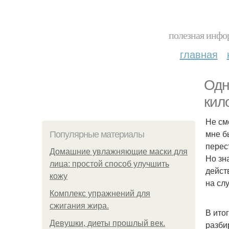
полезная инфор
главная
Одн
кил
Не см
мне бы
Популярные материалы
перес
Домашние увлажняющие маски для
Но зн
лица: простой способ улучшить
дейст
кожу
на слу
Комплекс упражнений для
сжигания жира.
В ито
Девушки, диеты прошлый век.
разби