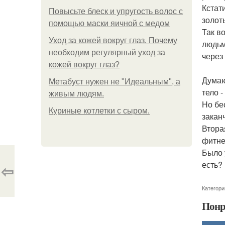
Кстати
Повысьте блеск и упругость волос с
золот
помощью маски яичной с медом
Так в
Уход за кожей вокруг глаз. Почему
людьм
необходим регулярный уход за
через
кожей вокруг глаз?
Думаю
Метабуст нужен не "Идеальным", а
тело 
живым людям.
Но бе
Куриные котлетки с сыром.
закан
Втора
фитне
Было 
есть?
⇦
Категори
Понр