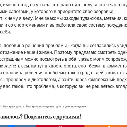
, именно тогда я узнала, что надо пить воду, и что я часто 
ыми сапогами, у которого в приоритете своё здоровье.
от, к чему я веду. Мне знакомы заходы туда-сюда, метания, 
и и со спортсменами и выработала свою систему похудени
 себя.
, половина решения проблемы - когда вы согласились увиде
- отражение нашей жизни. Поэтому предлагаю смотреть одним
сстрашным можно посмотреть в оба глаза с моим сопровожде
чивается), ссылка тут в хвосте енота, енот бежит в комменты
я половина решения проблемы такого рода - действовать с
с - тренером и диетологом, а зайти через комплексный подх
у вас такое, что проблема, в которую вы не решаетесь вгля
и:
быстрая диета
,
быстрое похудение
,
диета для похудения
авилось? Поделитесь с друзьями!