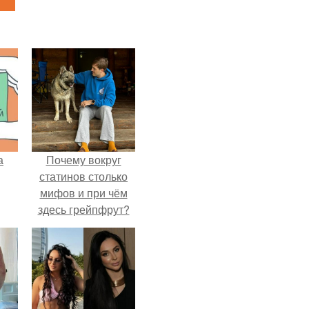
а
Почему вокруг
статинов столько
мифов и при чём
здесь грейпфрут?