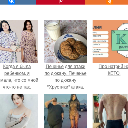
Когда я была
Печенье для атаки
Про натрий н
ребенком, я
по дюкану. Печенье
КЕТО.
мала, что со мной
по дюкану
что-то не так.
"Хрустики" атака.