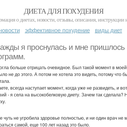
ДИЕТА ДЛЯ ПОХУДЕНИЯ
мация о диетах, новости, отзывы, описания, инструкции 
новости
эффективное похудение
виды диет
ажды я проснулась и мне пришлось п
ограмм.
огла больше отрицать очевидное. Был такой момент в моей 
ло не до этого. А потом не хотела это видеть, потому что б
тала.
аете, всегда наступает момент, когда уже не развидеть, и в
вий - я села на высокобелковую диету. Зачем так сделала? 
ху.
ге чуть не угробила здоровье полностью, и ни один врач не
раться самой, еще 100 лет назад это было.