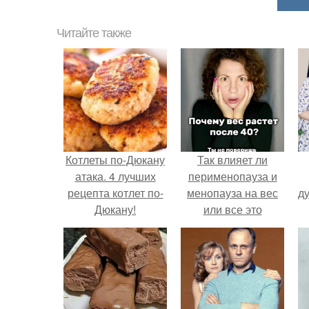
Читайте также
Котлеты по-Дюкану
Так влияет ли
атака. 4 лучших
перименопауза и
рецепта котлет по-
менопауза на вес
ду
Дюкану!
или все это
ерунда?