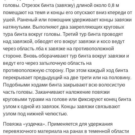
головы. Отрезок бинта (завязку) длиной около 0,8 м
помещают на темя и концы его опускают вниз кпереди от
ушей. Раненый или помощник удерживает концы завязки
натянутыми. Выполняют два закрепляющих круговых
тура бинта вокруг головы. Третий тур бинта проводят
над завязкой, обводят его вокруг завязки и косо ведут
через область лба к завязке на противоположной
стороне. Вновь оборачивают тур бинта вокруг завязки и
ведут его через затылочную область на
противоположную сторону. При этом каждый ход бинта
перекрывает предыдущий на две трети или на половину.
Подобными ходами бинта закрывают всю волосистую
часть головы. Заканчивают наложение повязки
круговыми турами на голове или фиксируют конец бинта
узлом к одной из завязок. Концы завязки связывают
узлом под нижней челюстью.
Повязка «уздечка». Применяется для удержания
перевязочного материала на ранах в теменной области