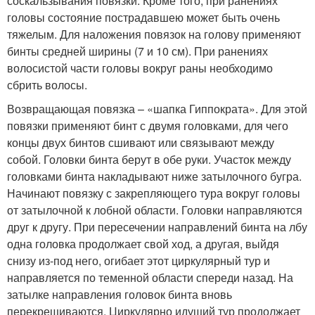
соскальзывания повязки. Кроме того, при ранениях
головы состояние пострадавшею может быть очень
тяжелым. Для наложения повязок на голову применяют
бинты средней ширины (7 и 10 см). При ранениях
волосистой части головы вокруг раны необходимо
сбрить волосы.
Возвращающая повязка – «шапка Гиппократа». Для этой
повязки применяют бинт с двумя головками, для чего
концы двух бинтов сшивают или связывают между
собой. Головки бинта берут в обе руки. Участок между
головками бинта накладывают ниже затылочного бугра.
Начинают повязку с закрепляющего тура вокруг головы
от затылочной к лобной области. Головки направляются
друг к другу. При пересечении направлений бинта на лбу
одна головка продолжает свой ход, а другая, выйдя
снизу из-под него, огибает этот циркулярный тур и
направляется по теменной области спереди назад. На
затылке направления головок бинта вновь
перекрещиваются. Циркулярно идущий тур продолжает