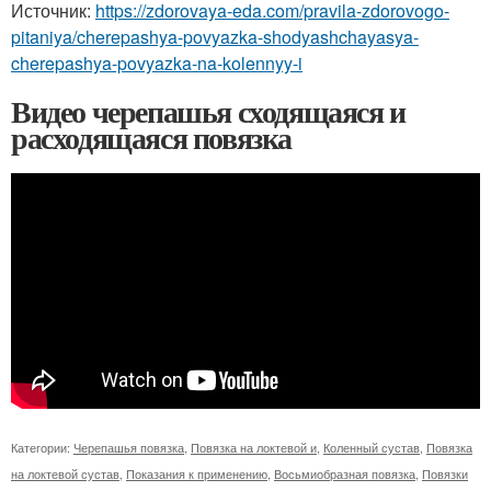
Источник:
https://zdorovaya-eda.com/pravila-zdorovogo-
pitaniya/cherepashya-povyazka-shodyashchayasya-
cherepashya-povyazka-na-kolennyy-i
Видео черепашья сходящаяся и
расходящаяся повязка
Категории:
Черепашья повязка
,
Повязка на локтевой и
,
Коленный сустав
,
Повязка
на локтевой сустав
,
Показания к применению
,
Восьмиобразная повязка
,
Повязки