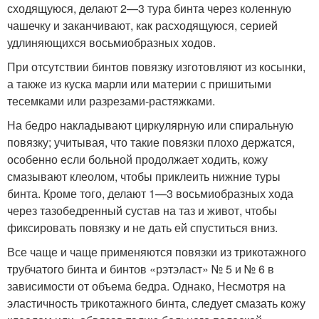
сходящуюся, делают 2—3 тура бинта через коленную
чашечку и заканчивают, как расходящуюся, серией
удлиняющихся восьмиобразных ходов.
При отсутствии бинтов повязку изготовляют из косынки,
а также из куска марли или материи с пришитыми
тесемками или разрезами-растяжками.
На бедро накладывают циркулярную или спиральную
повязку; учитывая, что такие повязки плохо держатся,
особенно если больной продолжает ходить, кожу
смазывают клеолом, чтобы приклеить нижние туры
бинта. Кроме того, делают 1—3 восьмиобразных хода
через тазобедренный сустав на таз и живот, чтобы
фиксировать повязку и не дать ей спуститься вниз.
Все чаще и чаще применяются повязки из трикотажного
трубчатого бинта и бинтов «рэтэласт» № 5 и № 6 в
зависимости от объема бедра. Однако, Несмотря на
эластичность трикотажного бинта, следует смазать кожу