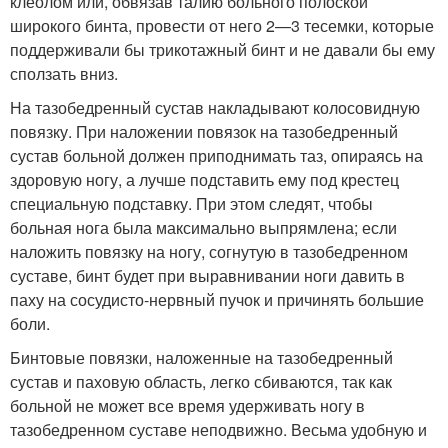
клеолом или, обвязав талию больного полоской
широкого бинта, провести от него 2—3 тесемки, которые
поддерживали бы трикотажный бинт и не давали бы ему
сползать вниз.
На тазобедренный сустав накладывают колосовидную
повязку. При наложении повязок на тазобедренный
сустав больной должен приподнимать таз, опираясь на
здоровую ногу, а лучше подставить ему под крестец
специальную подставку. При этом следят, чтобы
больная нога была максимально выпрямлена; если
наложить повязку на ногу, согнутую в тазобедренном
суставе, бинт будет при выравнивании ноги давить в
паху на сосудисто-нервный пучок и причинять большие
боли.
Бинтовые повязки, наложенные на тазобедренный
сустав и паховую область, легко сбиваются, так как
больной не может все время удерживать ногу в
тазобедренном суставе неподвижно. Весьма удобную и