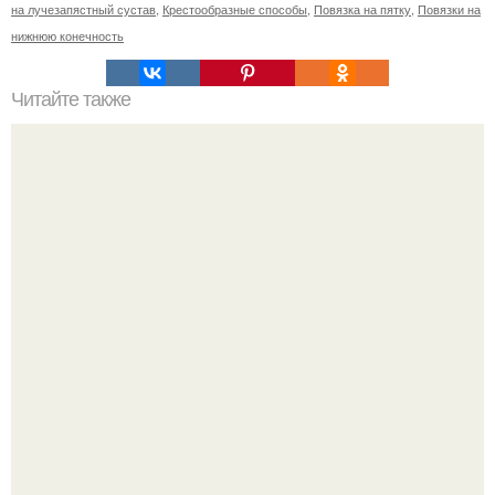
на лучезапястный сустав
,
Крестообразные способы
,
Повязка на пятку
,
Повязки на
нижнюю конечность
Читайте также
Касторовое масло для красоты.