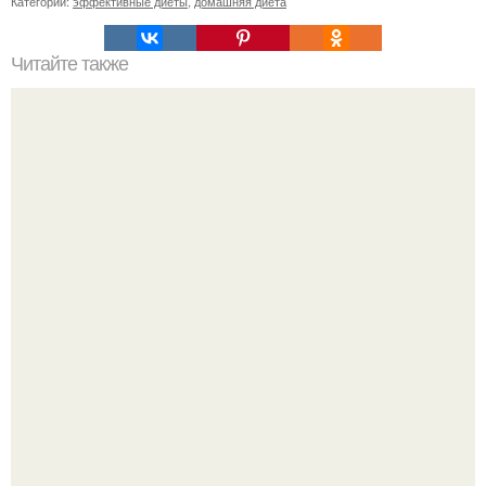
Категории:
эффективные диеты
,
домашняя диета
Читайте также
Метабуст нужен не "Идеальным", а живым людям.
Когда я была ребенком, я думала, что со мной что-то не