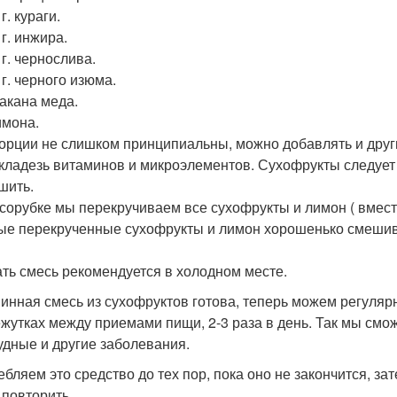
 г. кураги.
 г. инжира.
 г. чернослива.
 г. черного изюма.
такана меда.
имона.
орции не слишком принципиальны, можно добавлять и други
 кладезь витаминов и микроэлементов. Сухофрукты следует
шить.
сорубке мы перекручиваем все сухофрукты и лимон ( вместе
ые перекрученные сухофрукты и лимон хорошенько смешив
ть смесь рекомендуется в холодном месте.
инная смесь из сухофруктов готова, теперь можем регулярн
жутках между приемами пищи, 2-3 раза в день. Так мы смо
удные и другие заболевания.
ебляем это средство до тех пор, пока оно не закончится, з
 повторить.