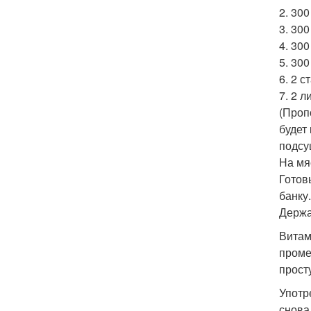
2. 300
3. 300
4. 300
5. 300
6. 2 с
7. 2 л
(Проп
будет
подсу
На мя
Готов
банку.
Держа
Витам
проме
прост
Употр
снова