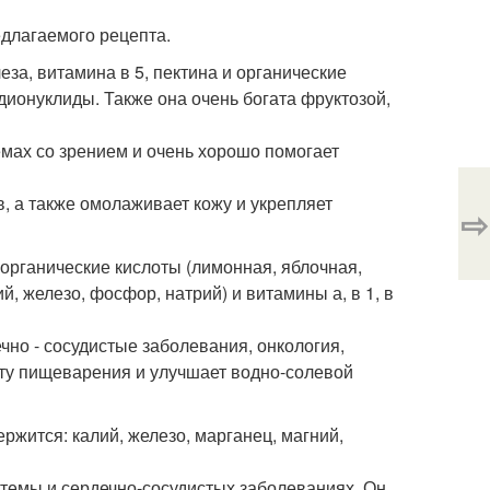
длагаемого рецепта.
еза, витамина в 5, пектина и органические
ионуклиды. Также она очень богата фруктозой,
емах со зрением и очень хорошо помогает
в, а также омолаживает кожу и укрепляет
⇨
 органические кислоты (лимонная, яблочная,
, железо, фосфор, натрий) и витамины а, в 1, в
чно - сосудистые заболевания, онкология,
оту пищеварения и улучшает водно-солевой
ржится: калий, железо, марганец, магний,
темы и сердечно-сосудистых заболеваниях. Он