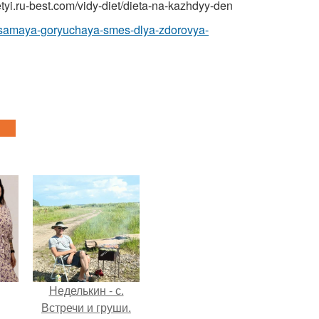
yi.ru-best.com/vidy-diet/dieta-na-kazhdyy-den
u/samaya-goryuchaya-smes-dlya-zdorovya-
Неделькин - с.
Встречи и груши.