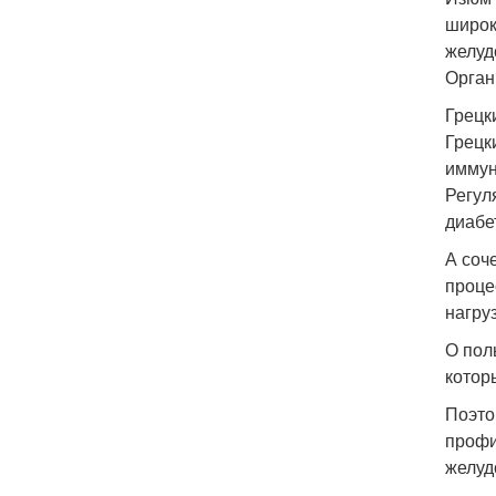
широк
желуд
Орган
Грецк
Грецк
иммун
Регул
диабе
А соч
проце
нагруз
О пол
котор
Поэто
профи
желуд