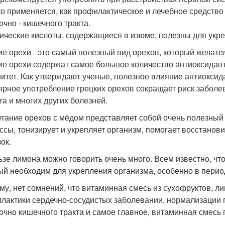
о применяется, как профилактическое и лечебное средство 
очно - кишечного тракта.
ические кислоты, содержащиеся в изюме, полезны для укре
ие орехи - это самый полезный вид орехов, который желат
ие орехи содержат самое большое количество антиоксидан
итет. Как утверждают ученые, полезное влияние антиоксида
ярное употребление грецких орехов сокращает риск заболе
та и многих других болезней.
етание орехов с мёдом представляет собой очень полезны
ссы, тонизирует и укрепляет организм, помогает восстанов
ок.
ьзе лимона можно говорить очень много. Всем известно, чт
ый необходим для укрепления организма, особенно в перио
му, нет сомнений, что витаминная смесь из сухофруктов, л
лактики сердечно-сосудистых заболевании, нормализации г
очно кишечного тракта и самое главное, витаминная смесь 