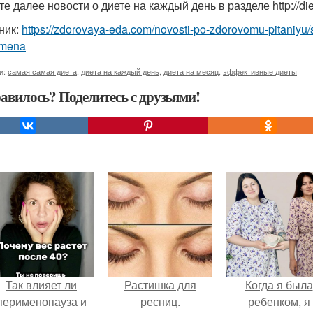
е далее новости о диете на каждый день в разделе http://diet
ник:
https://zdorovaya-eda.com/novosti-po-zdorovomu-pitaniy
smena
и:
самая самая диета
,
диета на каждый день
,
диета на месяц
,
эффективные диеты
авилось? Поделитесь с друзьями!
Так влияет ли
Растишка для
Когда я была
перименопауза и
ресниц.
ребенком, я