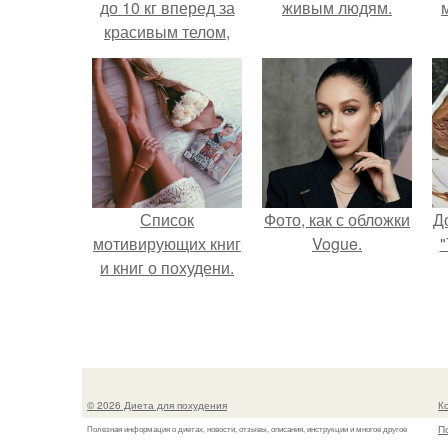
до 10 кг вперед за
живым людям.
красивым телом,
девочки?
Список
Фото, как с обложки
Д
мотивирующих книг
Vogue.
"
и книг о похудени.
© 2026 Диета для похудения
К
П
Полезная информация о диетах, новости, отзывы, описания, инструкции и многое другое