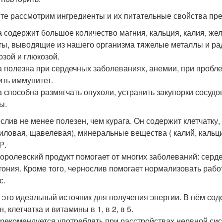
те рассмотрим ингредиенты и их питательные свойства пре
а содержит большое количество магния, кальция, калия, жел
ты, выводящие из нашего организма тяжелые металлы и рад
озой и глюкозой.
а полезна при сердечных заболеваниях, анемии, при пробл
ить иммунитет.
а способна размягчать опухоли, устранить закупорки сосудо
ы.
слив не менее полезен, чем курага. Он содержит клетчатку,
иловая, щавелевая), минеральные вещества ( калий, кальций
Р.
королевский продукт помогает от многих заболеваний: серде
тония. Кроме того, чернослив помогает нормализовать раб
с.
 это идеальный источник для получения энергии. В нём соде
, клетчатка и витамины в 1, в 2, в 5.
рекомендуется употреблять при расстройствах нервной сис