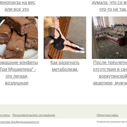
менопауза на вес
думала, что со 
или все это
что-то не так.
ерунда?
омашние конфеты
Как разогнать
После трёхлетн
Три Мушкетера" -
метаболизм.
отсутствия в св
это легкая,
воркутинско
воздушная
квартире, мужч
шоколадная нуга,
вернулся и
покрытая
обнаружил, что 
молочным
жилище стал
шоколадом.
пристанищем д
онтакты
Пользовательское соглашение
Обратная связь
стаи голубей
олитика конфидециальности
Копирование разрешено при у