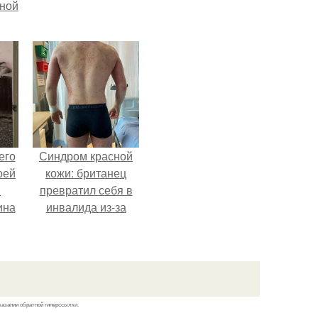
мной
его
Синдром красной
оей
кожи: британец
й
превратил себя в
ина
инвалида из-за
бесконтрольного
его
использования
о
мази.
ля
.
казании обратной гиперссылки.