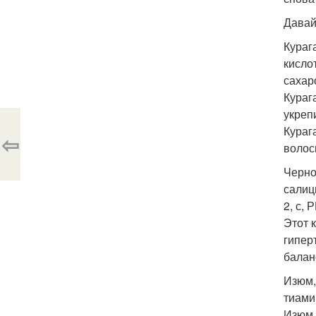
Давай
Кураг
кисло
сахар
Кураг
укреп
Кураг
⇦
волос
Черно
салиц
2, с, Р
Этот 
гипер
балан
Изюм,
тиамин
Изюм 