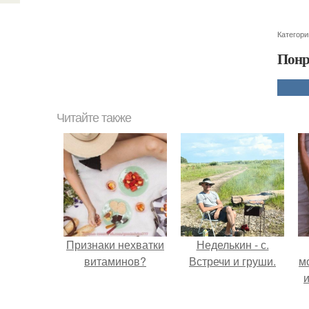
Категори
Понр
Читайте также
Признаки нехватки
Неделькин - с.
витаминов?
Встречи и груши.
м
и