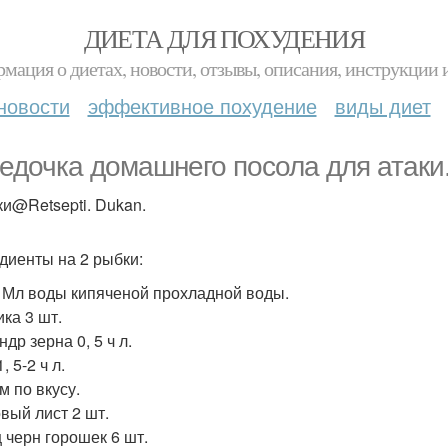
ДИЕТА ДЛЯ ПОХУДЕНИЯ
мация о диетах, новости, отзывы, описания, инструкции 
новости
эффективное похудение
виды диет
едочка домашнего посола для атаки
ки@Retsepti. Dukan.
диенты на 2 рыбки:
. Мл воды кипяченой прохладной воды.
ика 3 шт.
др зерна 0, 5 ч л.
, 5-2 ч л.
м по вкусу.
вый лист 2 шт.
 черн горошек 6 шт.