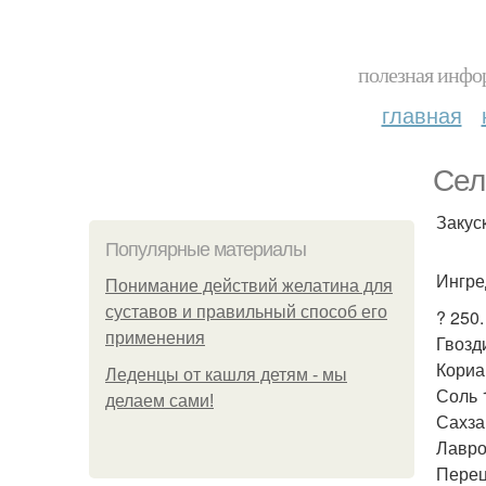
полезная инфор
главная
Сел
Закус
Популярные материалы
Ингре
Понимание действий желатина для
суставов и правильный способ его
? 250
применения
Гвозд
Кориан
Леденцы от кашля детям - мы
Соль 1
делаем сами!
Сахза
Лавро
Перец