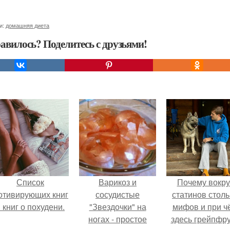
и:
домашняя диета
авилось? Поделитесь с друзьями!
Список
Варикоз и
Почему вокру
отивирующих книг
сосудистые
статинов столь
 книг о похудени.
"Звездочки" на
мифов и при ч
ногах - простое
здесь грейпфр