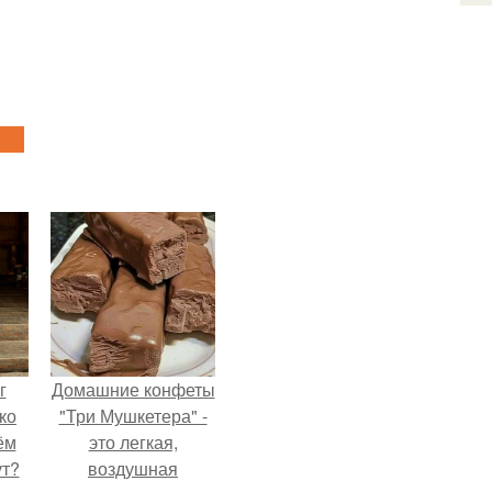
г
Домашние конфеты
ко
"Три Мушкетера" -
ём
это легкая,
ут?
воздушная