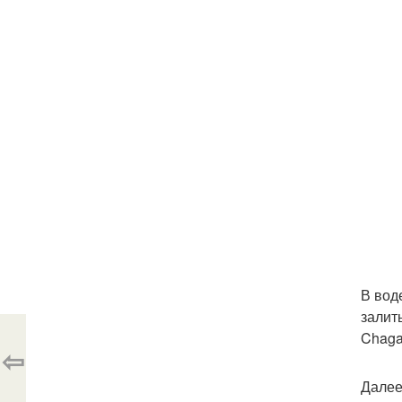
В вод
залит
Chaga
⇦
Далее