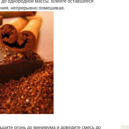
те до однородной массы. Влейте оставшееся
пения, непрерывно помешивая.
еньшите огонь до минимума и доведите смесь до