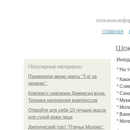
полезная инфор
главная
Шок
Иногд
Популярные материалы
* На 1
Примерное меню диеты "5 кг за
* Какао
неделю".
* Слив
* Саха
Компресс новокаин Димексид вода.
* Мука 
Техника наложения компрессов
* Моло
Откройте для себя 10 лучших масок
* Вани
для сухой кожи лица
* Мол
Диетический торт "Птичье Молоко".