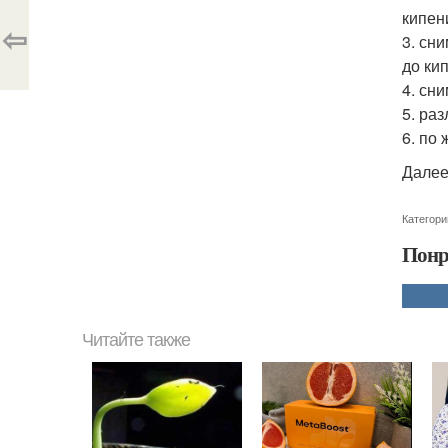
кипен
⇦
3. сн
до ки
4. сн
5. ра
6. по
Далее
Категори
Понр
Читайте также