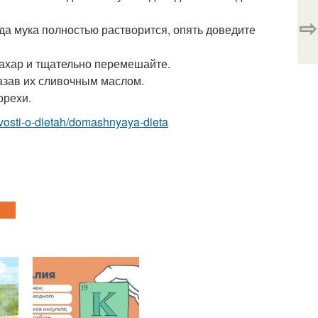
⇨
гда мука полностью растворится, опять доведите
сахар и тщательно перемешайте.
азав их сливочным маслом.
орехи.
novosti-o-dietah/domashnyaya-dieta