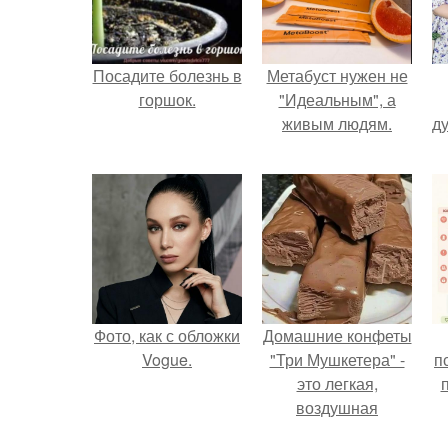
Посадите болезнь в
Метабуст нужен не
горшок.
"Идеальным", а
живым людям.
ду
Фото, как с обложки
Домашние конфеты
Vogue.
"Три Мушкетера" -
п
это легкая,
воздушная
шоколадная нуга,