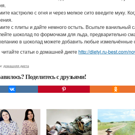
ия.
имите кастрюлю с огня и через мелкое сито введите муку. Ко
пения.
имите с плиты и дайте немного остыть. Всыпьте ванильный 
злейте шоколад по формочкам для льда, предварительно см
 желанию в шоколад можете добавить любые измельчённые 
 читайте статьи о домашней диете
http://dietyi.ru-best.com/
и:
домашняя диета
авилось? Поделитесь с друзьями!