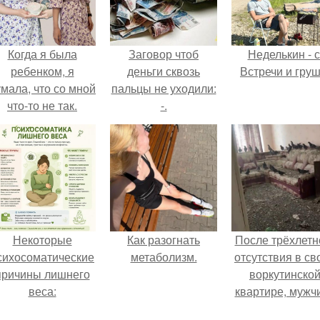
Когда я была
Заговор чтоб
Неделькин - с
ребенком, я
деньги сквозь
Встречи и груш
мала, что со мной
пальцы не уходили:
что-то не так.
-.
Некоторые
Как разогнать
После трёхлетн
сихосоматические
метаболизм.
отсутствия в св
причины лишнего
воркутинско
веса:
квартире, мужч
вернулся и