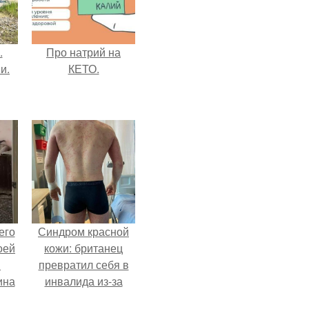
.
Про натрий на
и.
КЕТО.
его
Синдром красной
оей
кожи: британец
й
превратил себя в
ина
инвалида из-за
бесконтрольного