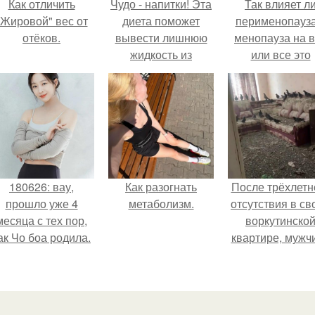
Как отличить
Чудо - напитки! Эта
Так влияет л
"Жировой" вес от
диета поможет
перименопауза
отёков.
вывести лишнюю
менопауза на 
жидкость из
или все это
организма и
ерунда?
моментально
похудеть!
180626: вау,
Как разогнать
После трёхлетн
прошло уже 4
метаболизм.
отсутствия в св
месяца с тех пор,
воркутинско
ак Чо боа родила.
квартире, мужч
вернулся и
обнаружил, что 
жилище стал
пристанищем д