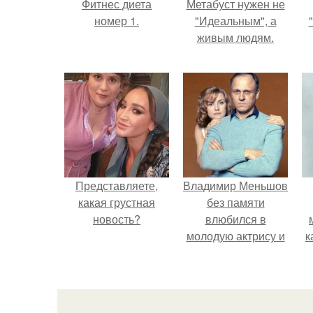
Фитнес диета
Метабуст нужен не
номер 1.
"Идеальным", а
живым людям.
Представляете,
Владимир Меньшов
какая грустная
без памяти
новость?
влюбился в
молодую актрису и
к
даже решил уйти от
алентовой ради
неё.