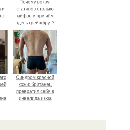
и
Почему вокруг
 и
статинов столько
вес
мифов и при чём
здесь грейпфрут?
его
Синдром красной
оей
кожи: британец
й
превратил себя в
ина
инвалида из-за
бесконтрольного
его
использования
о
мази.
ля