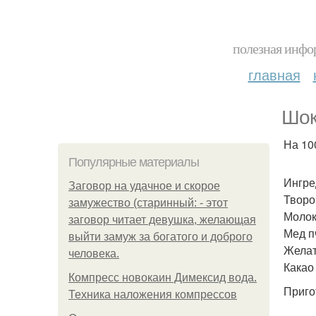
полезная инфор
главная
Шок
На 100
Популярные материалы
Ингре
Заговор на удачное и скорое
Творо
замужество (старинный: - этот
Молок
заговор читает девушка, желающая
Мед пч
выйти замуж за богатого и доброго
Желат
человека.
Какао 
Компресс новокаин Димексид вода.
Приго
Техника наложения компрессов