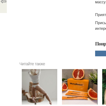
⇦
массу
Прият
Присы
интер
Понр
Читайте также