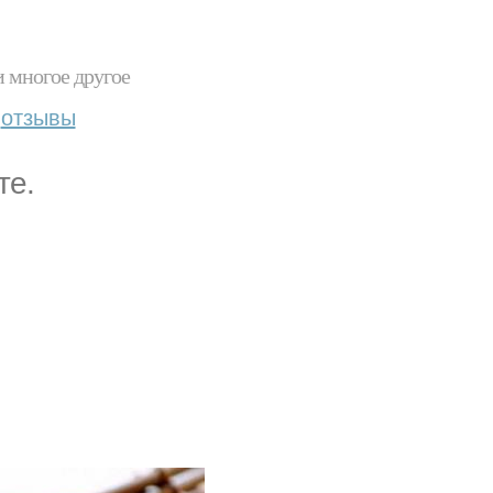
и многое другое
отзывы
те.