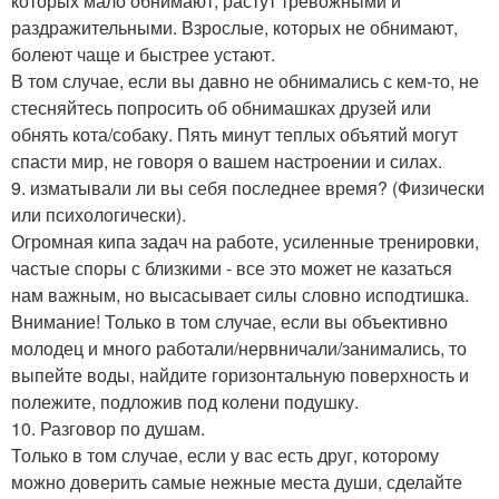
которых мало обнимают, растут тревожными и
раздражительными. Взрослые, которых не обнимают,
болеют чаще и быстрее устают.
В том случае, если вы давно не обнимались с кем-то, не
стесняйтесь попросить об обнимашках друзей или
обнять кота/собаку. Пять минут теплых объятий могут
спасти мир, не говоря о вашем настроении и силах.
9. изматывали ли вы себя последнее время? (Физически
или психологически).
Огромная кипа задач на работе, усиленные тренировки,
частые споры с близкими - все это может не казаться
нам важным, но высасывает силы словно исподтишка.
Внимание! Только в том случае, если вы объективно
молодец и много работали/нервничали/занимались, то
выпейте воды, найдите горизонтальную поверхность и
полежите, подложив под колени подушку.
10. Разговор по душам.
Только в том случае, если у вас есть друг, которому
можно доверить самые нежные места души, сделайте