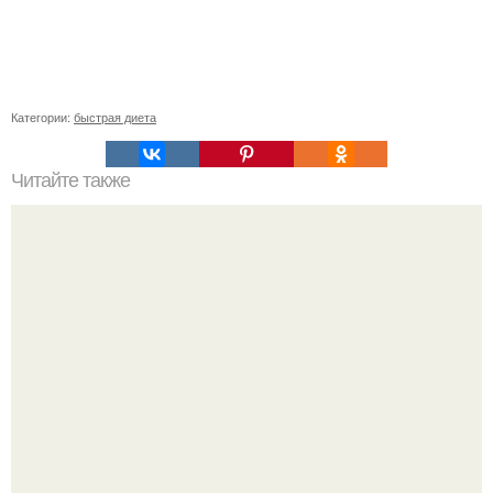
Категории:
быстрая диета
Читайте также
Диета "Любимая". За 7 дней уходит до 10 кг.