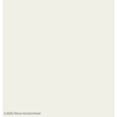
Это Моника - ей 26.
Синдром красной кожи: британец превратил себя в
инвалида из-за бесконтрольного использования мази.
© 2026 Диета для похудения