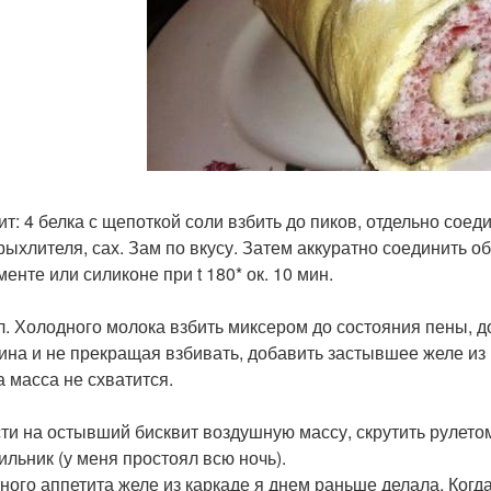
т: 4 белка с щепоткой соли взбить до пиков, отдельно соедин
зрыхлителя, сах. Зам по вкусу. Затем аккуратно соединить о
енте или силиконе при t 180* ок. 10 мин.
л. Холодного молока взбить миксером до состояния пены, до
ина и не прекращая взбивать, добавить застывшее желе из 
а масса не схватится.
ти на остывший бисквит воздушную массу, скрутить рулетом
ильник (у меня простоял всю ночь).
ного аппетита желе из каркаде я днем раньше делала. Когд