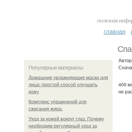
полезная инфор
главная
Спа
Автор
Снача
Популярные материалы
Домашние увлажняющие маски для
400 м
лица: простой способ улучшить
не ра
кожу
Комплекс упражнений для
сжигания жира.
Уход за кожей вокруг глаз. Почему
необходим регулярный уход за