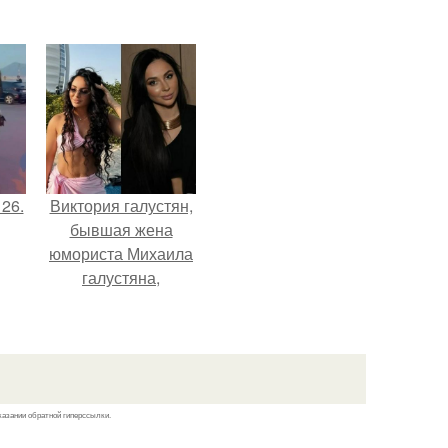
 26.
Виктория галустян,
бывшая жена
юмориста Михаила
галустяна,
рассказала о
неожиданных
последствиях
развода.
казании обратной гиперссылки.