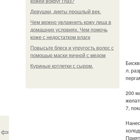
кожей вокруг глаз?
Девушки, диеты прошлый век.
Чем можно увлажнить кожу лица в
домашних условиях. Чем помочь
коже с недостатком влаги
Повысьте блеск и упругость волос с
помощью маски яичной с медом
Бискви
Куриные котлетки с сыром.
л. ра
пергам
200 м
желат
7, пок
Нанес
⇦
холод
Прият