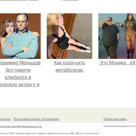
ладимир Меньшов
Как разогнать
Это Моника - ей
без памяти
метаболизм.
влюбился в
олодую актрису и
аже решил уйти от
алентовой ради
неё.
онтакты
Пользовательское соглашение
Обратная связь
олитика конфидециальности
Копирование разрешено при у
 Москва, ЮАО, Орехово-Борисово Северное, Шипиловская улица 28А, Офисно-гостиничный