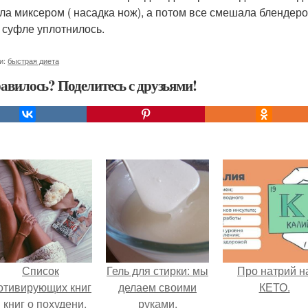
ла миксером ( насадка нож), а потом все смешала блендером
 суфле уплотнилось.
и:
быстрая диета
авилось? Поделитесь с друзьями!
Список
Гель для стирки: мы
Про натрий н
отивирующих книг
делаем своими
КЕТО.
 книг о похудени.
руками.