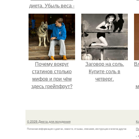
диета. Убыль веса -
4-5 кг.
Почему вокруг
Заговор на соль.
В
статинов столько
Купите соль в
мифов и при чём
четверг.
здесь грейпфрут?
м
д
© 2026 Диета для похудения
К
П
Полезная информация о диетах, новости, отзывы, описания, инструкции и многое другое
г.