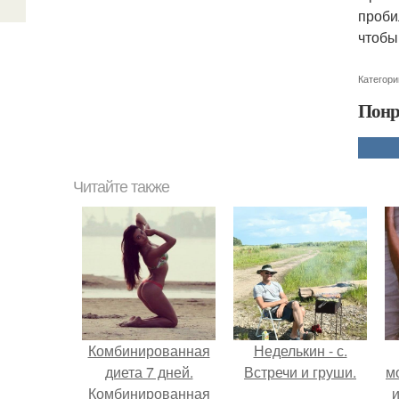
проби
чтобы
Категори
Понр
Читайте также
Комбинированная
Неделькин - с.
диета 7 дней.
Встречи и груши.
м
Комбинированная
и