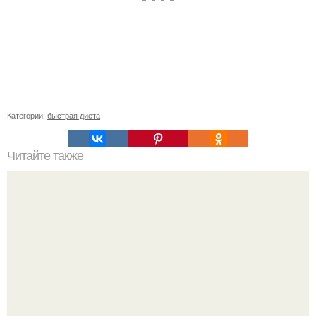
Категории:
быстрая диета
Читайте также
Салаты для атаки Дюкана. Топ - 5 салатов по дюкану для
легкого ужина.