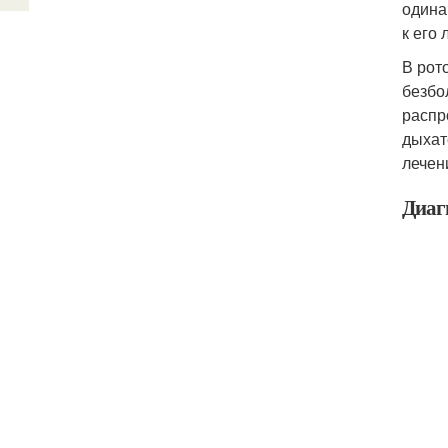
одина
к его
В рот
безбо
распр
дыхат
лечен
Диаг