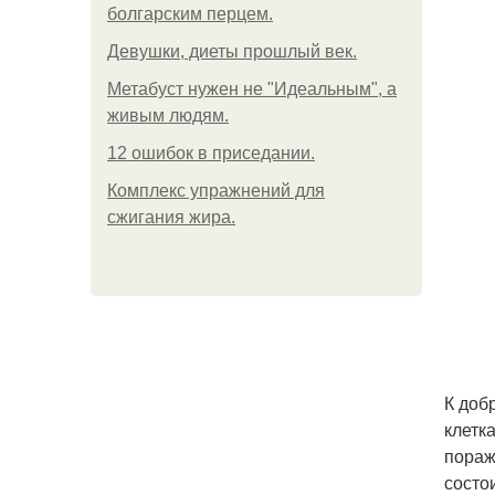
болгарским перцем.
Девушки, диеты прошлый век.
Метабуст нужен не "Идеальным", а
живым людям.
12 ошибок в приседании.
Комплекс упражнений для
сжигания жира.
К доб
клетк
пораж
состо