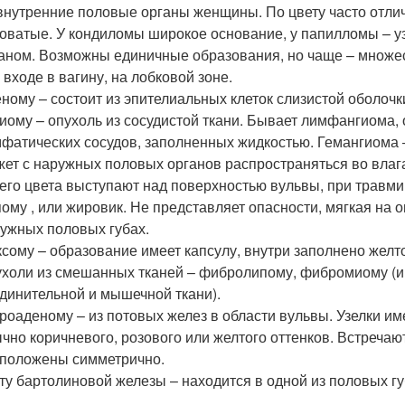
внутренние половые органы женщины. По цвету часто отли
оватые. У кондиломы широкое основание, у папилломы – уз
аном. Возможны единичные образования, но чаще – множес
 входе в вагину, на лобковой зоне.
ному – состоит из эпителиальных клеток слизистой оболочк
иому – опухоль из сосудистой ткани. Бывает лимфангиома, о
фатических сосудов, заполненных жидкостью. Гемангиома 
ет с наружных половых органов распространяться во влага
его цвета выступают над поверхностью вульвы, при травми
ому , или жировик. Не представляет опасности, мягкая на 
ужных половых губах.
сому – образование имеет капсулу, внутри заполнено желт
холи из смешанных тканей – фибролипому, фибромиому (и
динительной и мышечной ткани).
роаденому – из потовых желез в области вульвы. Узелки 
чно коричневого, розового или желтого оттенков. Встречают
положены симметрично.
ту бартолиновой железы – находится в одной из половых гу