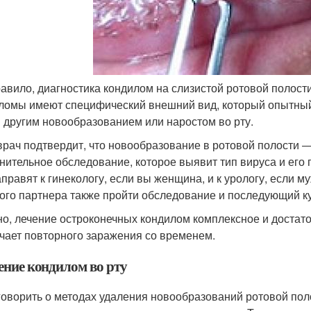
равило, диагностика кондилом на слизистой ротовой полос
ломы имеют специфический внешний вид, который опытный в
 другим новообразованием или наростом во рту.
врач подтвердит, что новообразование в ротовой полости ―
нительное обследование, которое выявит тип вируса и его
аправят к гинекологу, если вы женщина, и к урологу, если м
ого партнера также пройти обследование и последующий ку
о, лечение остроконечных кондилом комплексное и достато
чает повторного заражения со временем.
ение кондилом во рту
говорить о методах удаления новообразований ротовой пол