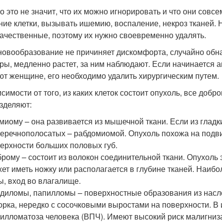
о это не значит, что их можно игнорировать и что они совс
ние клетки, вызывать ишемию, воспаление, некроз тканей.
качественные, поэтому их нужно своевременно удалять.
новообразование не причиняет дискомфорта, случайно обн
ры, медленно растет, за ним наблюдают. Если начинается 
т женщине, его необходимо удалить хирургическим путем.
исимости от того, из каких клеток состоит опухоль, все до
зделяют:
миому – она развивается из мышечной ткани. Если из глад
еречнополосатых – рабдомиомой. Опухоль похожа на подв
ерхности больших половых губ.
рому – состоит из волокон соединительной ткани. Опухоль 
ет иметь ножку или располагается в глубине тканей. Наиб
ы, вход во влагалище.
диломы, папилломы – поверхностные образования из насл
орка, нередко с сосочковыми выростами на поверхности. В
илломатоза человека (ВПЧ). Имеют высокий риск малигниз