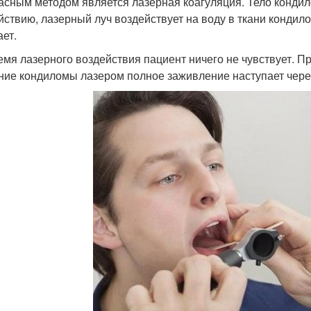
асным методом является лазерная коагуляция. Тело конди
йствию, лазерный луч воздействует на воду в ткани кондило
ает.
емя лазерного воздействия пациент ничего не чувствует. Пр
ние кондиломы лазером полное заживление наступает чере