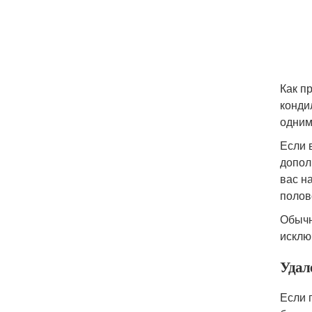
Как п
конди
одним
Если 
допол
вас н
полов
Обычн
исклю
Удал
Если 