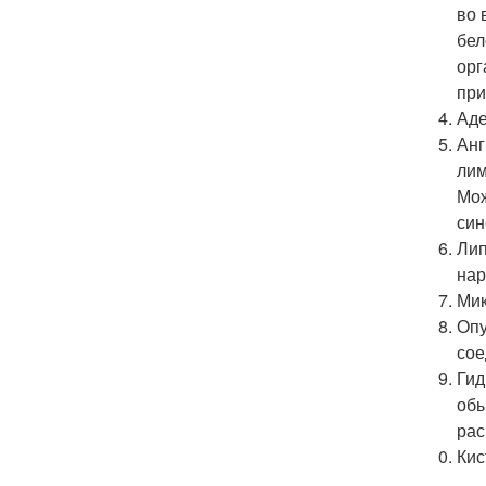
во 
бел
орг
при
Аде
Анг
лим
Мож
син
Лип
нар
Мик
Опу
сое
Гид
обы
рас
Кис