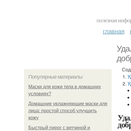
полезная инфор
главная
Уда
доб
Сод
У
Популярные материалы
У
Маски для кожи тела в домашних
условиях?
Домашние увлажняющие маски для
лица: простой способ улучшить
Уда
кожу
доб
Быстрый пирог с ветчиной и