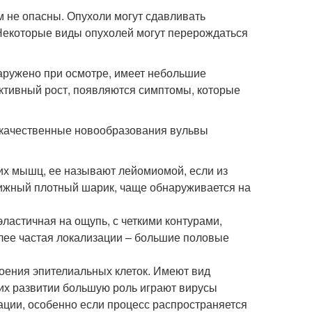
ем не опасны. Опухоли могут сдавливать
 Некоторые виды опухолей могут перерождаться
аружено при осмотре, имеет небольшие
активный рост, появляются симптомы, которые
брокачественные новообразования вульвы
ких мышц, ее называют лейомиомой, если из
ижный плотный шарик, чаще обнаруживается на
эластичная на ощупь, с четкими контурами,
олее частая локализации – большие половые
оения эпителиальных клеток. Имеют вид
 их развитии большую роль играют вирусы
ации, особенно если процесс распространяется