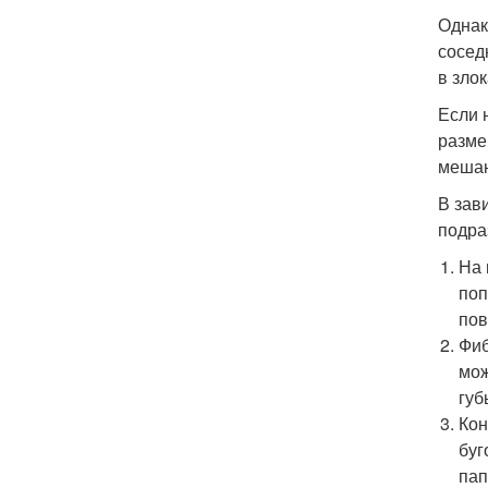
Однак
сосед
в зло
Если 
разме
мешаю
В зав
подра
На 
поп
пов
Фиб
мож
губ
Кон
буг
пап