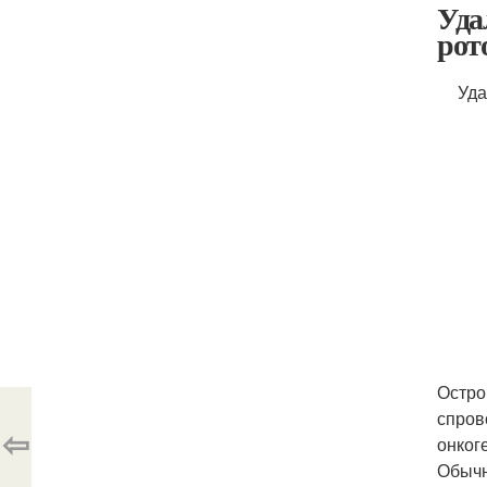
Уда
рот
Уда
Остро
спров
⇦
онког
Обычн