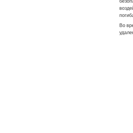
безоп
возде
погиб
Во вр
удале