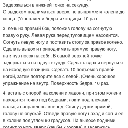
Задержаться в нижней точке на секунду.
С выдохом подниматься вверх, не выпрямляя колени до
конца. (Укрепляет и бедра и ягодицы. 10 раз.
3. лечь на правый бок, положив голову на согнутую
правую руку. Левая рука перед туловищем находится.
Согнуть левую ногу и поставить стопу за правое колено.
Сделать выдох и приподнимать прямую правую ногу,
натянув носок на себя. В самой верхней точке
задержаться на одну секунду. Сделать вдох и вернуться
на исходную позицию. Сделать 10 подъемов правой
ногой, затем повторите все с левой. (Очень хорошое
упражнение на внутр. Поверхность бедра. 10 раз.
4. встать с опорой на колени и ладони, при этом колени
находятся точно под бедрами, локти под плечами,
пальцы направлены вперед. Спину держи прямой,
голову не опускай. Отведи правую ногу нахад и согни ее
в колене под углом 90 градусов. На выдохе подними
согнутую ногу вверх (как бы к голове) и задержись.