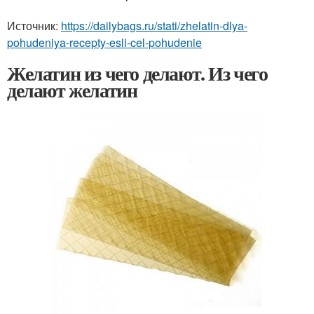
Источник:
https://dailybags.ru/stati/zhelatin-dlya-
pohudeniya-recepty-esli-cel-pohudenie
Желатин из чего делают. Из чего
делают желатин