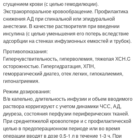
сгущением крови (с целью гемодилюции).
Экстракорпоральное кровообращение. Профилактика
снижения АД при спинальной или эпидуральной
анестезии. В качестве растворителя при введении
инсулина (с целью уменьшения его потерь вследствие
адсорбции на стенках инфузионных емкостей и трубок).
Противопоказания:
Гиперчувствительность, гиперволемия, тяжелая ХСН.C
осторожностью. Гипергидратация, ХПН,
геморрагический диатез, отек легких, гипокалиемия,
гипонатриемия.
Режим дозирования:
В/в капельно, длительность инфузии и объем вводимого
раствора корригируют с учетом динамики ЧСС, АД,
диуреза, состояния перфузии периферических тканей.
При среднетяжелой кровопотере и с профилактической
целью в предоперационном периоде или во время
операции вводят в дозе 0.5-1 л в течение 1-3 ч. При