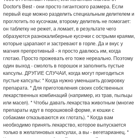
Doctor's Best - они просто гигантского размера. Если
первый еще можно разделить специальным делителем и
проглотить по кусочкам, второму делитель не помогает:
он таблетку не режет, а ломает, в результате чего
образуются разнокалиберные кусочки с острыми краями,
которые царапают и застревают в горле. Да и вкус у
магния препротивный - я просто давлюсь им, когда
глотаю. Просто прожевать его тоже нереально. Поэтому
один выход - смолоть в порошок и заполнить пустые
капсулы. ДРУГИЕ СЛУЧАИ, когда могут пригодиться
пустые капсулы: * Когда нужно уменьшить дозировку
препарата. * Для приготовления своих собственных
лекарственных комбинаций (например, из трав, пыльцы
или масел). * Чтобы давать лекарства животным (многие
препараты идут в порошковой форме, и кошки с
собаками отказываются их глотать). * Когда вам
необходимо принять лекарство, которое выпускается
только в желатиновых капсулах, а вы - вегетарианец. *