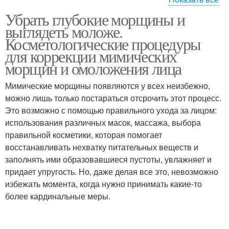
Убрать глубокие морщины и
Маски из пищевого
Маска из желатина
выглядеть моложе.
желатина
Косметологические процедуры
для коррекции мимических
морщин и омоложения лица
Маска для лица
Маски на основе
Мимические морщины появляются у всех неизбежно,
можно лишь только постараться отсрочить этот процесс.
Это возможно с помощью правильного ухода за лицом:
использования различных масок, массажа, выбора
Антивозрастная маска
Маска для волос
правильной косметики, которая помогает
восстанавливать нехватку питательных веществ и
заполнять ими образовавшиеся пустоты, увлажняет и
придает упругость. Но, даже делая все это, невозможно
избежать момента, когда нужно принимать какие-то
Маски для волос
Желатиновые маски
более кардинальные меры.