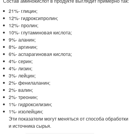
Состав аминокислот в продукте выглядит примерно так:
21%- глицин;
12%- гидроксипролин;
12%- пролин;
10%- глутаминовая кислота;
9%- аланин;
8%- аргинин;
6%- аспарагиновая кислота;
4%- серин;
4%- лизин;
3%- лейцин;
2%- фенилаланин;
2%- валин;
2%- треонин;
1%- гидроксилизин;
1%- изолейцин;
Эти показатели могут меняться от способа обработки
и источника сырья.