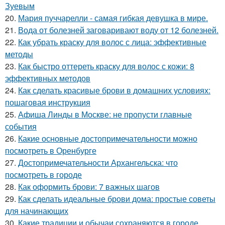
Зуевым
20.
Мария пуччарелли - самая гибкая девушка в мире.
21.
Вода от болезней заговаривают воду от 12 болезней.
22.
Как убрать краску для волос с лица: эффективные
методы
23.
Как быстро оттереть краску для волос с кожи: 8
эффективных методов
24.
Как сделать красивые брови в домашних условиях:
пошаговая инструкция
25.
Афиша Линды в Москве: не пропусти главные
события
26.
Какие основные достопримечательности можно
посмотреть в Оренбурге
27.
Достопримечательности Архангельска: что
посмотреть в городе
28.
Как оформить брови: 7 важных шагов
29.
Как сделать идеальные брови дома: простые советы
для начинающих
30.
Какие традиции и обычаи сохраняются в городе