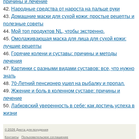
причины и лечение
42.
Народные средства от нароста на пальце руки
43.
Домашние маски для сухой кожи: простые рецепты и
полезные советы
44.
Мой топ продуктов NL, чтобы экстренно.
45.
Омолаживающая маска для лица для сухой кожи:
лучшие рецепты
46.
Горячие колени и суставы: причины и методы
лечения
47.
Картинки с разными видами суставов: все, что нужно
знать
48.
70-Летний пенсионер ушел на рыбалку и пропал.
49.
Жжение и боль в коленном суставе: причины и
лечение
50.
Лабковский уверенность в себе: как достичь успеха в
жизни
© 2026 Диета для похудения
Контакты
Пользовательское соглашение