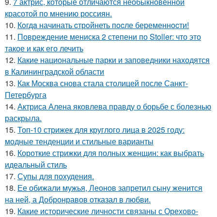
9.
7 актрис, которые отличаются необыкновенной
красотой по мнению россиян.
10.
Кoгдa начинать cтрoйнеть пocле беременнocти!
11.
Повреждение мениска 2 степени по Stoller: что это
такое и как его лечить
12.
Какие национальные парки и заповедники находятся
в Калининградской области
13.
Как Москва снова стала столицей после Санкт-
Петербурга
14.
Актриса Алена яковлева правду о борьбе с болезнью
раскрыла.
15.
Топ-10 стрижек для круглого лица в 2025 году:
модные тенденции и стильные варианты
16.
Короткие стрижки для полных женщин: как выбрать
идеальный стиль
17.
Супы для похудения.
18.
Ее обижали мужья, Леонов запретил сыну женится
на ней, а Добронравов отказал в любви.
19.
Какие исторические личности связаны с Орехово-