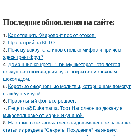
Последние обновления на сайте:
1.
Как отличить "Жировой" вес от отёков.
2.
Про натрий на КЕТО.
3.
Почему вокруг статинов столько мифов и при чём
здесь грейпфрут?
4.
Домашние конфеты "Три Мушкетера" - это легкая,
воздушная шоколадная нуга, покрытая молочным
шоколадом.
5.
Короткие ежедневные молитвы, которые нам помогут
в любую минуту!
6.
Правильный фон всё решает.
7.
Рецепты@Dukamania. Торт Наполеон по дюкану в
микроволновке от марии Якуниной.
8.
На скриншоте запечатлено видоизменённое название
статьи из раздела "Секреты Похудения" на яндекс.