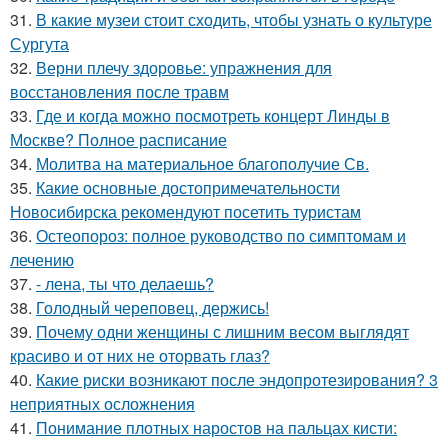
31.
В какие музеи стоит сходить, чтобы узнать о культуре
Сургута
32.
Верни плечу здоровье: упражнения для
восстановления после травм
33.
Где и когда можно посмотреть концерт Линды в
Москве? Полное расписание
34.
Молитва на материальное благополучие Св.
35.
Какие основные достопримечательности
Новосибирска рекомендуют посетить туристам
36.
Остеопороз: полное руководство по симптомам и
лечению
37.
- лена, ты что делаешь?
38.
Голодный череповец, держись!
39.
Почему одни женщины с лишним весом выглядят
красиво и от них не оторвать глаз?
40.
Какие риски возникают после эндопротезирования? 3
неприятных осложнения
41.
Понимание плотных наростов на пальцах кисти: