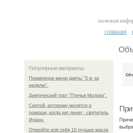
полезная инфор
главная
Объ
Популярные материалы
Об
Примерное меню диеты "5 кг за
неделю".
Диетический торт "Птичье Молоко".
Святой, которому молятся о
При
помощи, когда нет денег - святитель
Приче
Иоанн.
выбра
Откройте для себя 10 лучших масок