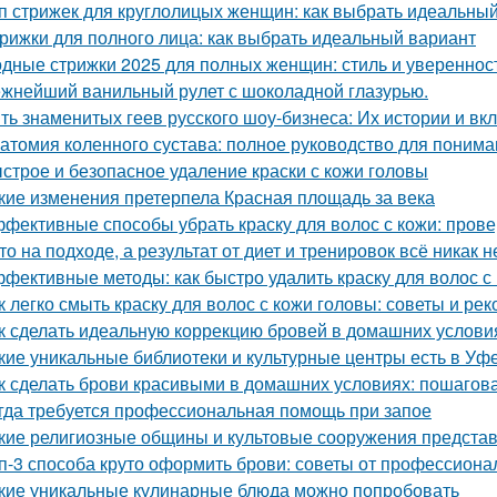
п стрижек для круглолицых женщин: как выбрать идеальный
рижки для полного лица: как выбрать идеальный вариант
дные стрижки 2025 для полных женщин: стиль и увереннос
жнейший ванильный рулет с шоколадной глазурью.
ть знаменитых геев русского шоу-бизнеса: Их истории и вк
атомия коленного сустава: полное руководство для понима
строе и безопасное удаление краски с кожи головы
кие изменения претерпела Красная площадь за века
фективные способы убрать краску для волос с кожи: пров
то на подходе, а результат от диет и тренировок всё никак 
фективные методы: как быстро удалить краску для волос с
к легко смыть краску для волос с кожи головы: советы и ре
к сделать идеальную коррекцию бровей в домашних услови
кие уникальные библиотеки и культурные центры есть в Уф
к сделать брови красивыми в домашних условиях: пошагов
гда требуется профессиональная помощь при запое
кие религиозные общины и культовые сооружения предста
п-3 способа круто оформить брови: советы от профессиона
кие уникальные кулинарные блюда можно попробовать