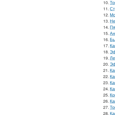
10.
То
11.
Ст
12.
Мо
13.
Не
14.
Пя
15.
Ан
16.
Бы
17.
Ка
18.
Эф
19.
Ле
20.
Эф
21.
Ка
22.
Ка
23.
Ка
24.
Ка
25.
Ко
26.
Ка
27.
То
28.
Ка