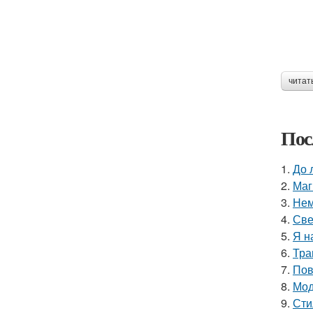
читат
Пос
1.
До 
2.
Маг
3.
Нем
4.
Све
5.
Я н
6.
Тра
7.
Пов
8.
Мод
9.
Сти