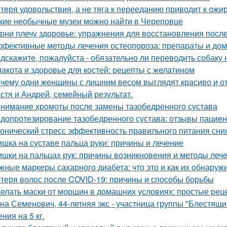
теря удовольствия, а не тяга к перееданию приводит к ожи
кие необычные музеи можно найти в Череповце
рни плечу здоровье: упражнения для восстановления посл
фективные методы лечения остеопороза: препараты и до
дскажите, пожалуйста - обязательно ли переводить собаку 
акота и здоровье для костей: рецепты с желатином
чему одни женщины с лишним весом выглядят красиво и от 
стя и Андрей, семейный результат.
нимание хромоты после замены тазобедренного сустава
допротезирование тазобедренного сустава: отзывы пациен
онический стресс эффективность правильного питания сни
шка на суставе пальца руки: причины и лечение
шки на пальцах рук: причины возникновения и методы леч
жные маркеры сахарного диабета: что это и как их обнаруж
теря волос после COVID-19: причины и способы борьбы
елать маски от морщин в домашних условиях: простые рец
на Семенович, 44-летняя экс - участница группы "Блестящи
ния на 5 кг.