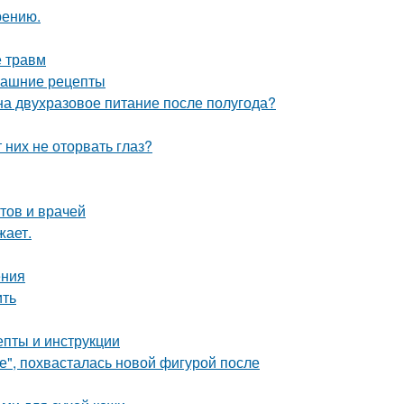
рению.
е травм
машние рецепты
на двухразовое питание после полугода?
них не оторвать глаз?
тов и врачей
жает.
ения
ить
епты и инструкции
е", похвасталась новой фигурой после