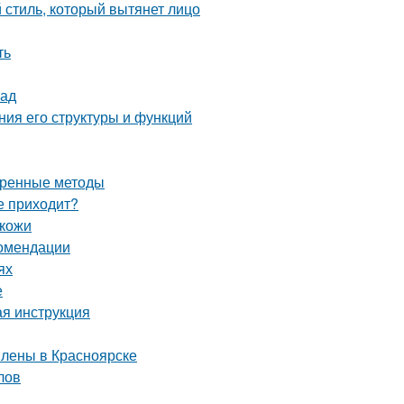
 стиль, который вытянет лицо
ть
лад
ния его структуры и функций
еренные методы
не приходит?
 кожи
комендации
ях
е
ая инструкция
влены в Красноярске
лов