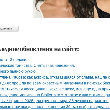
ь дальше →
ледние обновления на сайте:
лета - 2 недели.
ические таинства. Снять знак невезения.
ного пьяною рукою.
тлана Рябова: как актриса, отказавшаяся от славы, нашла 
а днях прошла по всем окрестным магазинам в поисках бес
вматическая диссоциация, как я ее вижу, или еще одна прич
реждение мениска по Stoller: что это такое и как с этим спр
ные стрижки 2025 для круглого лица: 36 лучших вариантов
льные стрижки для полных женщин 30: как выбрать идеаль