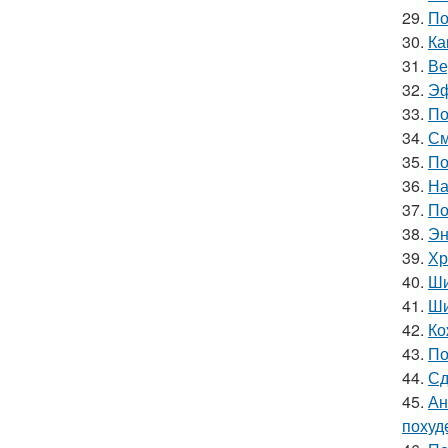
29.
По
30.
Ка
31.
Ве
32.
Эф
33.
По
34.
См
35.
По
36.
На
37.
По
38.
Эн
39.
Хр
40.
Ши
41.
Ши
42.
Ко
43.
По
44.
Сд
45.
Ан
похуде