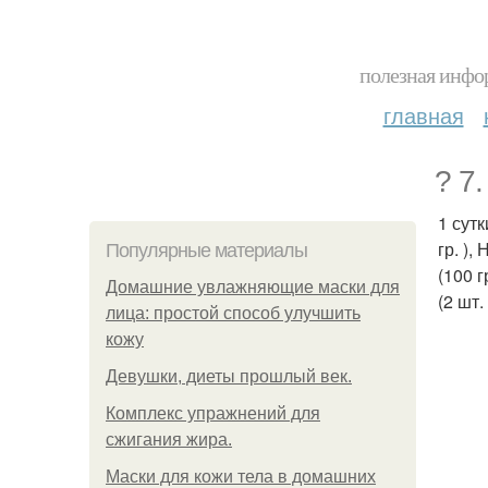
полезная инфор
главная
? 7
1 сутк
гр. ),
Популярные материалы
(100 г
Домашние увлажняющие маски для
(2 шт. 
лица: простой способ улучшить
кожу
Девушки, диеты прошлый век.
Комплекс упражнений для
сжигания жира.
Маски для кожи тела в домашних