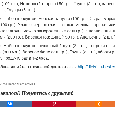
 (100 гр. ), Нежирный творог (150 гр. ), Груши (2 шт. ), вар
р. ), Огурцы (5 шт. ).
и. Набор продуктов: морская капуста (100 гр. ), Сырая морков
100 гр. ), 2 чашки черного чая, 1 стакан молока, вареная ил
ктов: ягоды, можно замороженные (200 гр. ), 1 порция пшенн
ли (200 гр. ), Вареная говядина (150 гр. ), Апельсины (2 шт. )
и. Набор продуктов: нежирный йогурт (2 шт. ), 1 порция овсян
 (300 мл. ), Вареное Филе (200 гр. ), Груши (2 шт. ), яблоки 
 продукту раз в 1-2 часа.
бнее читайте о гречневой диете отзывы
http://dietyi.ru-bes
и:
гречневая диета отзывы
авилось? Поделитесь с друзьями!