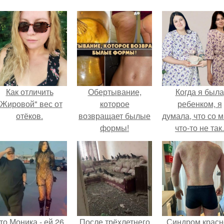
Как отличить
Обертывание,
Когда я была
"Жировой" вес от
которое
ребенком, я
отёков.
возвращает былые
думала, что со 
формы!
что-то не так.
то Моника - ей 26.
После трёхлетнего
Синдром красн