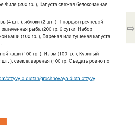
еное Филе (200 гр. ), Капуста свежая белокочанная
ь (4 шт. ), яблоки (2 шт. ), 1 порция гречневой
⇨
и запеченная рыба (200 гр. 6 сутки. Набор
ой каши (100 гр. ), Вареная или тушеная капуста
.
ой каши (100 гр. ), Изюм (100 гр. ), Куриный
(2 шт. ), свекла вареная (100 гр. Съедать ровно по
t.com/otzyvy-o-dietah/grechnevaya-dieta-otzyvy