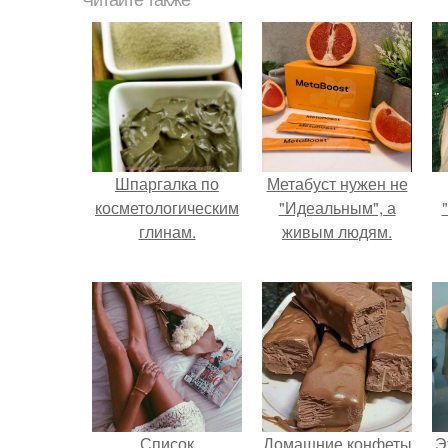
Читайте также
Шпаргалка по
Метабуст нужен не
косметологическим
"Идеальным", а
глинам.
живым людям.
Список
Домашние конфеты
Э