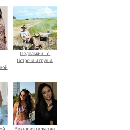
Неделькин - с.
Встречи и груши.
мной
ой
Виктория галустян,