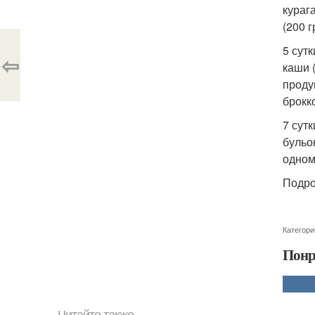
курага
(200 г
5 сутк
⇦
каши (
проду
брокко
7 сутк
бульон
одному
Подро
Категори
Понр