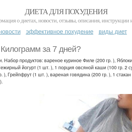
ДИЕТА ДЛЯ ПОХУДЕНИЯ
мация о диетах, новости, отзывы, описания, инструкции 
новости
эффективное похудение
виды диет
. Килограмм за 7 дней?
и. Набор продуктов: вареное куриное Филе (200 гр. ), Яблоки
 Нежирный йогурт (1 шт. ), 1 порция овсяной каши (100 гр. 2
р. ), Грейпфрут (1 шт. ), вареная говядина (200 гр. ), 1 стак
).