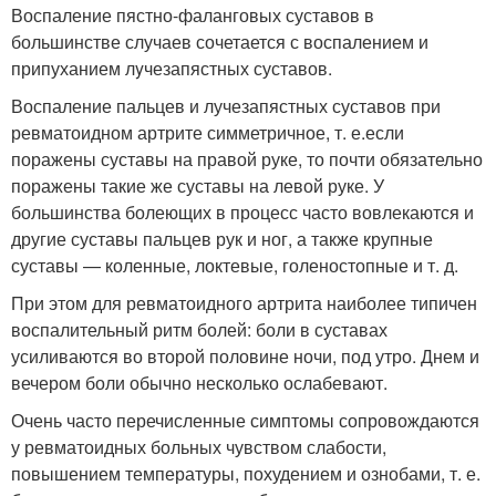
Воспаление пястно-фаланговых суставов в
большинстве случаев сочетается с воспалением и
припуханием лyчезапястных суставов.
Воспаление пальцев и лучезапястных суставов при
ревматоидном артрите симметричное, т. е.если
поражены суставы на правой руке, то почти обязательно
поражены такие же суставы на левой руке. У
большинства болеющих в процесс часто вовлекаются и
другие суставы пальцев рук и ног, а также крупные
суставы — коленные, локтевые, голеностопные и т. д.
При этом для ревматоидного артрита наиболее типичен
воспалительный ритм болей: боли в суставах
усиливаются во второй половине ночи, под утро. Днем и
вечером боли обычно несколько ослабевают.
Очень часто перечисленные симптомы сопровождаются
у ревматоидных больных чувством слабости,
повышением температуры, похудением и ознобами, т. е.