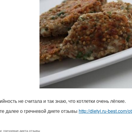
йность не считала и так знаю, что котлетки очень лёгкие.
те далее о гречневой диете отзывы
http://dietyi.ru-best.com
и:
гречневая диета отзывы