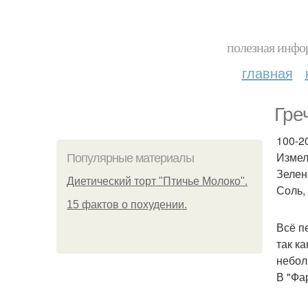
полезная инфор
главная
Гре
100-20
Измел
Популярные материалы
Зелен
Диетический торт "Птичье Молоко".
Соль, 
15 фактов о похудении.
Всё п
так к
небол
В "Фа