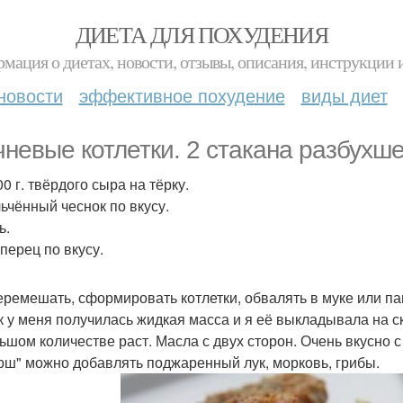
ДИЕТА ДЛЯ ПОХУДЕНИЯ
мация о диетах, новости, отзывы, описания, инструкции 
новости
эффективное похудение
виды диет
чневые котлетки. 2 стакана разбухше
0 г. твёрдого сыра на тёрку.
ьчённый чеснок по вкусу.
ь.
перец по вкусу.
еремешать, сформировать котлетки, обвалять в муке или па
ак у меня получилась жидкая масса и я её выкладывала на с
ьшом количестве раст. Масла с двух сторон. Очень вкусно с
рш" можно добавлять поджаренный лук, морковь, грибы.