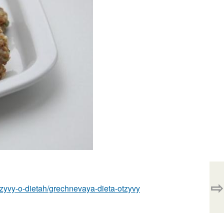
⇨
/otzyvy-o-dietah/grechnevaya-dieta-otzyvy