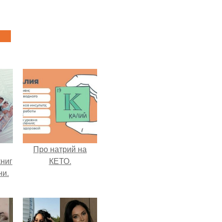
Про натрий на
ниг
КЕТО.
ни.