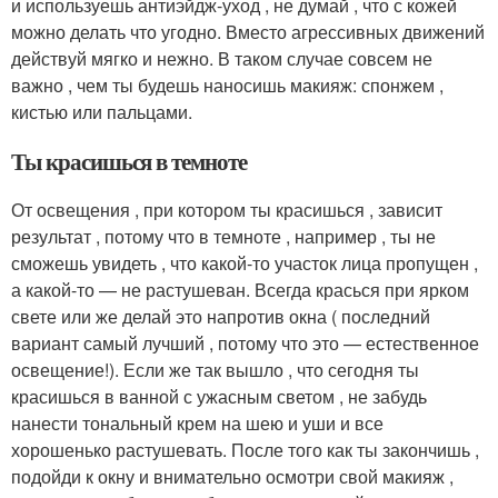
и используешь антиэйдж-уход , не думай , что с кожей
можно делать что угодно. Вместо агрессивных движений
действуй мягко и нежно. В таком случае совсем не
важно , чем ты будешь наносишь макияж: спонжем ,
кистью или пальцами.
Ты красишься в темноте
От освещения , при котором ты красишься , зависит
результат , потому что в темноте , например , ты не
сможешь увидеть , что какой-то участок лица пропущен ,
а какой-то — не растушеван. Всегда красься при ярком
свете или же делай это напротив окна ( последний
вариант самый лучший , потому что это — естественное
освещение!). Если же так вышло , что сегодня ты
красишься в ванной с ужасным светом , не забудь
нанести тональный крем на шею и уши и все
хорошенько растушевать. После того как ты закончишь ,
подойди к окну и внимательно осмотри свой макияж ,