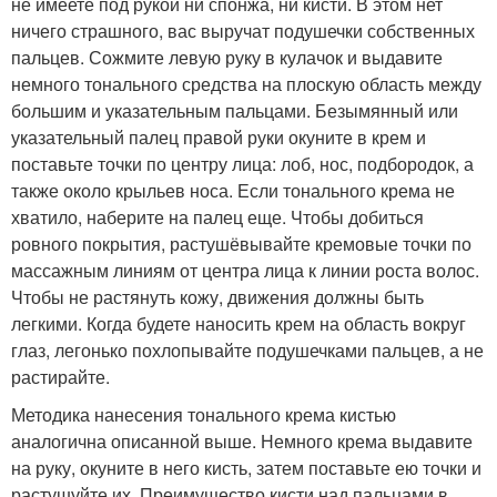
не имеете под рукой ни спонжа, ни кисти. В этом нет
ничего страшного, вас выручат подушечки собственных
пальцев. Сожмите левую руку в кулачок и выдавите
немного тонального средства на плоскую область между
большим и указательным пальцами. Безымянный или
указательный палец правой руки окуните в крем и
поставьте точки по центру лица: лоб, нос, подбородок, а
также около крыльев носа. Если тонального крема не
хватило, наберите на палец еще. Чтобы добиться
ровного покрытия, растушёвывайте кремовые точки по
массажным линиям от центра лица к линии роста волос.
Чтобы не растянуть кожу, движения должны быть
легкими. Когда будете наносить крем на область вокруг
глаз, легонько похлопывайте подушечками пальцев, а не
растирайте.
Методика нанесения тонального крема кистью
аналогична описанной выше. Немного крема выдавите
на руку, окуните в него кисть, затем поставьте ею точки и
растушуйте их. Преимущество кисти над пальцами в