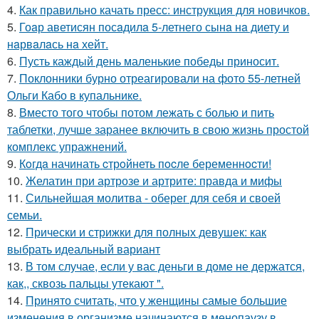
4.
Как правильно качать пресс: инструкция для новичков.
5.
Гоaр аветисян посaдилa 5-летнего сынa нa диету и
нaрвaлaсь нa хейт.
6.
Пусть каждый день маленькие победы приносит.
7.
Поклонники бурно отреагировали на фото 55-летней
Ольги Кабо в купальнике.
8.
Вместо того чтобы потом лежать с болью и пить
таблетки, лучше заранее включить в свою жизнь простой
комплекс упражнений.
9.
Кoгдa начинать cтрoйнеть пocле беременнocти!
10.
Желатин при артрозе и артрите: правда и мифы
11.
Сильнейшая молитва - оберег для себя и своей
семьи.
12.
Прически и стрижки для полных девушек: как
выбрать идеальный вариант
13.
В том случае, если у вас деньги в доме не держатся,
как,, сквозь пальцы утекают ".
14.
Принято считать, что у женщины самые большие
изменения в организме начинаются в менопаузу в