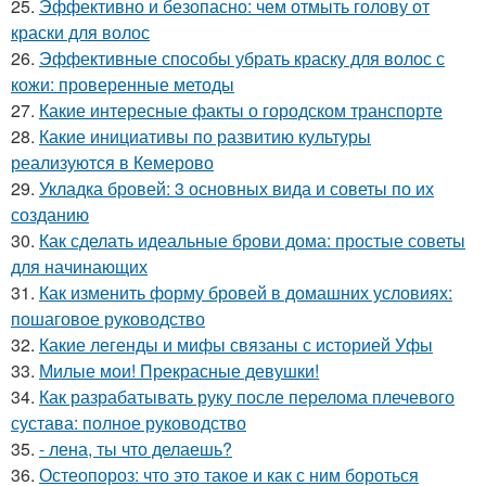
25.
Эффективно и безопасно: чем отмыть голову от
краски для волос
26.
Эффективные способы убрать краску для волос с
кожи: проверенные методы
27.
Какие интересные факты о городском транспорте
28.
Какие инициативы по развитию культуры
реализуются в Кемерово
29.
Укладка бровей: 3 основных вида и советы по их
созданию
30.
Как сделать идеальные брови дома: простые советы
для начинающих
31.
Как изменить форму бровей в домашних условиях:
пошаговое руководство
32.
Какие легенды и мифы связаны с историей Уфы
33.
Милые мои! Прекрасные девушки!
34.
Как разрабатывать руку после перелома плечевого
сустава: полное руководство
35.
- лена, ты что делаешь?
36.
Остеопороз: что это такое и как с ним бороться