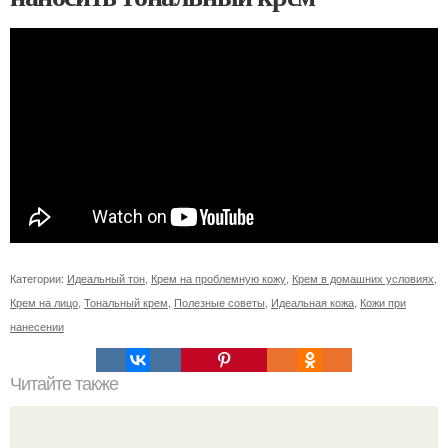
Категории:
Идеальный тон
,
Крем на проблемную кожу
,
Крем в домашних условиях
,
Крем на лицо
,
Тональный крем
,
Полезные советы
,
Идеальная кожа
,
Кожи при
нанесении
Читайте также
Творожно - фруктовый десерт (вкусно и легко).