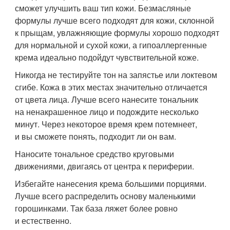
Никогда не тестируйте тон на запястье или локтевом
сгибе. Кожа в этих местах значительно отличается
от цвета лица. Лучше всего нанесите тональник
на ненакрашенное лицо и подождите несколько
минут. Через некоторое время крем потемнеет,
и вы сможете понять, подходит ли он вам.
Наносите тональное средство круговыми
движениями, двигаясь от центра к периферии.
Избегайте нанесения крема большими порциями.
Лучше всего распределить основу маленькими
горошинками. Так база ляжет более ровно
и естественно.
По возможности наносите основу при дневном свете.
Даже если в вашей ванной комнате искусственное
освещение, очень важно после завершения макияжа
проверить его на дневном свете, чтобы выявить все
недостатки и неровности.