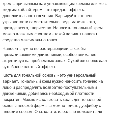
можно влажным спонжем - такой вариант наносит
средство максимально тонко.
Наносить нужно не растирающими, а как бы
промакивающими движениями, особое внимание
акцентируя на проблемных зонах. Сухой же спонж дает
чуть более плотный эффект.
Кисть для тональной основы - это универсальный
вариант. Тональный крем нужно наносить точечно на
лицо и распределять возвратно-поступательными
движениями, добиваясь необходимой плотности
покрытия. Можно использовать кисть для тональной
основы плоской формы, а можно - кисть дуофибру с
плоским срезом. Она, кстати, идеально подходит для
кремовых текстур за счет своего ворса двойного типа - и
натурального, и синтетического.
Чтобы макияж не выглядел перегруженным, а тональная
основа не лежала “маской”, наносите праймер и
тональную основу тонким слоем, а если нужно