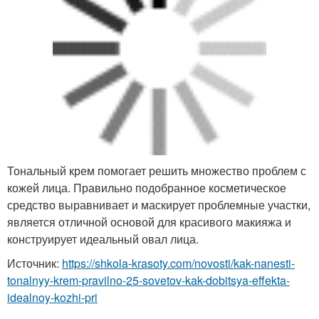
Тональный крем помогает решить множество проблем с
кожей лица. Правильно подобранное косметическое
средство выравнивает и маскирует проблемные участки,
является отличной основой для красивого макияжа и
конструирует идеальный овал лица.
Источник:
https://shkola-krasoty.com/novosti/kak-nanesti-
tonalnyy-krem-pravilno-25-sovetov-kak-dobitsya-effekta-
idealnoy-kozhi-pri
Как правильно наносить тональный
крем и пудру. 25 советов, как
добиться эффекта идеальной кожи
при нанесении макияжа
Ребята, мы вкладываем душу в AdMe.ru. Cпасибо за