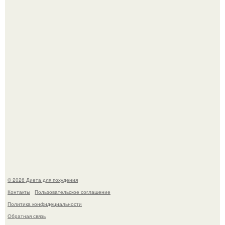
Это Моника - ей 26.
После трёхлетнего отсутствия в своей воркутинской
квартире, мужчина вернулся и обнаружил, что его
жилище стало пристанищем для стаи голубей.
© 2026 Диета для похудения
Контакты
Пользовательское соглашение
Политика конфидециальности
Обратная связь