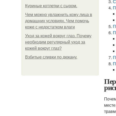
С
Куриные котлетки с сыром.
П
Чем можно увлажнить кожу лица в
домашних условиях. Чем помочь
П
коже с недостатком влаги
П
Уход за кожей вокруг глаз. Почему
необходим регулярный уход за
кожей вокруг глаз?
П
Взбитые сливки по дюкану.
П
Пер
рис
Почем
месте
травм