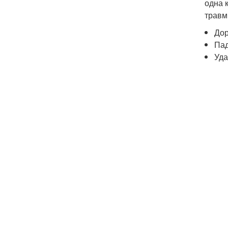
одна 
травм
Дор
Пад
Уда