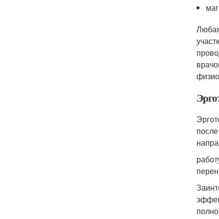
маг
Любая
участ
прово
врачо
физио
Эрго
Эргот
после
напра
работ
перен
Заинт
эффек
полно