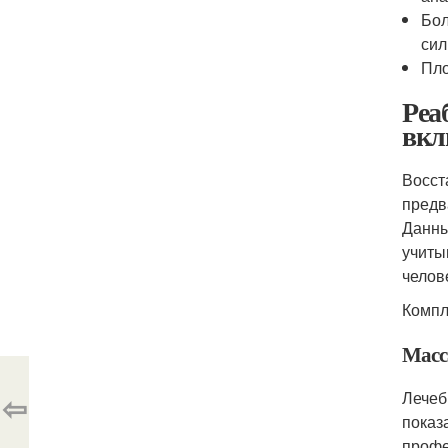
Бол
сил
Пло
Реа
вкл
Восст
предв
Данны
учиты
челов
Компл
Масс
⇦
Лечеб
показ
профе