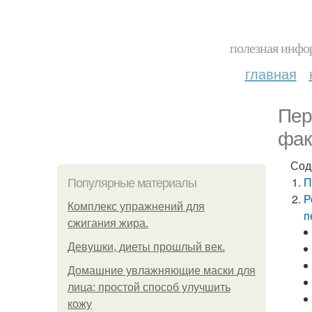
полезная инфор
главная
Пер
фак
Сод
П
Популярные материалы
Р
Комплекс упражнений для
п
сжигания жира.
Девушки, диеты прошлый век.
Домашние увлажняющие маски для
лица: простой способ улучшить
кожу