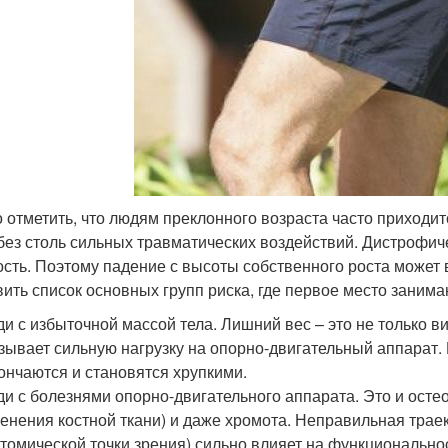
 отметить, что людям преклонного возраста часто приходит
без столь сильных травматических воздействий. Дистрофич
ость. Поэтому падение с высоты собственного роста может 
вить список основных групп риска, где первое место заним
и с избыточной массой тела. Лишний вес – это не только 
зывает сильную нагрузку на опорно-двигательный аппарат. 
ончаются и становятся хрупкими.
и с болезнями опорно-двигательного аппарата. Это и осте
енения костной ткани) и даже хромота. Неправильная трае
томической точки зрения) сильно влияет на функциональнос