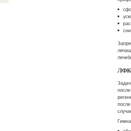
сфо
уск
рас
сни
Запре
лечащ
лечеб
ЛФК
Задач
после
реген
после
случа
Гимна
общ