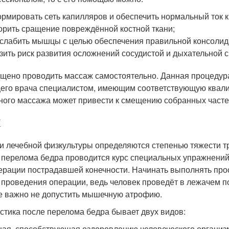
рмировать сеть капилляров и обеспечить нормальный ток к
орить сращение повреждённой костной ткани;
слабить мышцы с целью обеспечения правильной консолид
зить риск развития осложнений сосудистой и дыхательной 
щено проводить массаж самостоятельно. Данная процедура
его врача специалистом, имеющим соответствующую квали
ного массажа может привести к смещению собранных частей
и лечебной физкультуры определяются степенью тяжести тр
 перелома бедра проводится курс специальных упражнений
ерации пострадавшей конечности. Начинать выполнять про
 проведения операции, ведь человек проведёт в лежачем п
е важно не допустить мышечную атрофию.
стика после перелома бедра бывает двух видов:
ая, способствующая оздоровлению человеческого организ