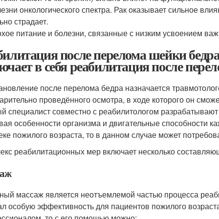
езни онкологического спектра. Рак оказывает сильное влия
ьно страдает.
хое питание и болезни, связанные с низким усвоением ва
билитация после перелома шейки бедра
ючает в себя реабилитация после перел
ановление после перелома бедра назначается травмотолог
арительно проведённого осмотра, в ходе которого он сможе
й специалист совместно с реабилитологом разрабатывают
вая особенности организма и двигательные способности каж
еке пожилого возраста, то в данном случае может потребо
екс реабилитационных мер включает несколько составляю
аж
ный массаж является неотъемлемой частью процесса реаби
ал особую эффективность для пациентов пожилого возраст
ссионалом, то с его помощью можно: