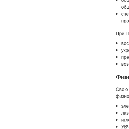
общ
спе
про
При П
вос
укр
пре
воз
Физи
Свою 
физио
эле
лаз
игл
УВЧ