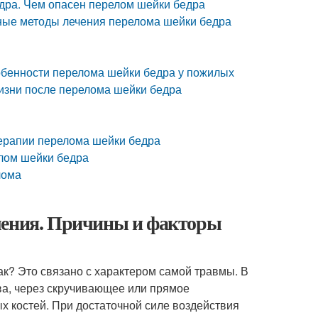
едра. Чем опасен перелом шейки бедра
ные методы лечения перелома шейки бедра
обенности перелома шейки бедра у пожилых
изни после перелома шейки бедра
терапии перелома шейки бедра
елом шейки бедра
лома
ления. Причины и факторы
к? Это связано с характером самой травмы. В
ва, через скручивающее или прямое
х костей. При достаточной силе воздействия