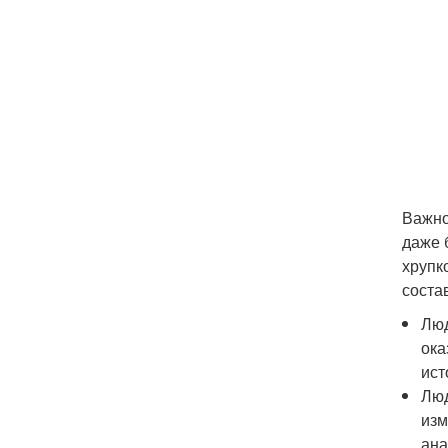
Важно
даже 
хрупк
соста
Люд
ока
ист
Люд
изм
ана