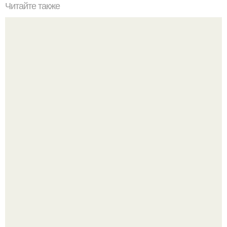
Читайте также
Корица с йогуртом 0% (кефиром.
Так влияет ли перименопауза и менопауза на вес или
все это ерунда?