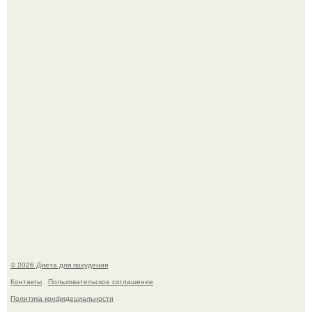
180626: вау, прошло уже 4 месяца с тех пор, как Чо боа
родила.
Виктория галустян, бывшая жена юмориста Михаила
галустяна, рассказала о неожиданных последствиях
развода.
© 2026 Диета для похудения
Контакты
Пользовательское соглашение
Политика конфидециальности