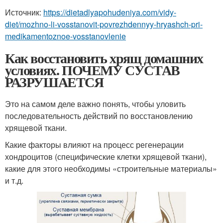
Источник:
https://dietadlyapohudeniya.com/vidy-
diet/mozhno-li-vosstanovit-povrezhdennyy-hryashch-pri-
medikamentoznoe-vosstanovlenie
Как восстановить хрящ домашних
условиях. ПОЧЕМУ СУСТАВ
РАЗРУШАЕТСЯ
Это на самом деле важно понять, чтобы уловить
последовательность действий по восстановлению
хрящевой ткани.
Какие факторы влияют на процесс регенерации
хондроцитов (специфические клетки хрящевой ткани),
какие для этого необходимы «строительные материалы»
и т.д.