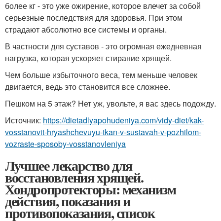
более кг - это уже ожирение, которое влечет за собой
серьезные последствия для здоровья.
При этом
страдают абсолютно все системы и органы.
В частности для суставов - это огромная ежедневная
нагрузка, которая ускоряет стирание хрящей.
Чем больше избыточного веса, тем меньше человек
двигается, ведь это становится все сложнее.
Пешком на 5 этаж? Нет уж, увольте, я вас здесь подожду.
Источник:
https://dietadlyapohudeniya.com/vidy-diet/kak-
vosstanovit-hryashchevuyu-tkan-v-sustavah-v-pozhilom-
vozraste-sposoby-vosstanovleniya
Лучшее лекарство для
восстановления хрящей.
Хондропротекторы: механизм
действия, показания и
противопоказания, список