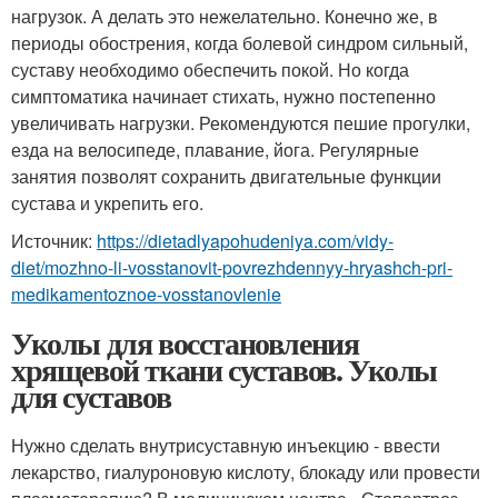
нагрузок. А делать это нежелательно. Конечно же, в
периоды обострения, когда болевой синдром сильный,
суставу необходимо обеспечить покой. Но когда
симптоматика начинает стихать, нужно постепенно
увеличивать нагрузки. Рекомендуются пешие прогулки,
езда на велосипеде, плавание, йога. Регулярные
занятия позволят сохранить двигательные функции
сустава и укрепить его.
Источник:
https://dietadlyapohudeniya.com/vidy-
diet/mozhno-li-vosstanovit-povrezhdennyy-hryashch-pri-
medikamentoznoe-vosstanovlenie
Уколы для восстановления
хрящевой ткани суставов. Уколы
для суставов
Нужно сделать внутрисуставную инъекцию - ввести
лекарство, гиалуроновую кислоту, блокаду или провести