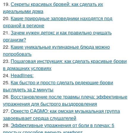
19.
Секреты красивых бровей: как сделать их
идеальными дома
20.
Какие природные заповедники находятся под
охраной в регионе
21.
Зачем нужен детокс и как правильно очищать
организм?
22.
Какие уникальные кулинарные блюда можно
попробовать
23.
Пошаговая инструкция: как сделать красивые брови
в домашних условиях
24.
Headlines:
25.
Как быстро и просто сделать редеющие брови
выглядеть за 2 минуты
26.
Восстановление после травмы плеча: эффективные
упражнения для быстрого выздоровления
27.
Оркестр CAGMO: как омская музыкальная группа
завоевывает сердца слушателей
28.
Эффективные упражнения от боли в плечах: 5
простых способов вернуть комфорт