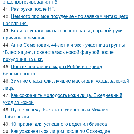
эндопротезирования т.б
41.
Разгрузка после НГ.
42.
Немного про мое похудение - по заявкам читающего
населения.
43.
Боли в суставе указательного пальца правой руки:
причины и лечение
44.
Анна Семенович, 44-летняя экс - участница группы
"Блестящие", похвасталась новой фигурой после
похудения на 5 кг.
45.
Новые появления марго Робби в период
беременности.
46.
Зимние спасатели: лучшие маски для ухода за кожей
лица
47.
Как сохранить молодость кожи лица. Ежедневный
уход за кожей
48.
Путь к успеху: Как стать уверенным Михаил
Лабковский
49.
10 правил для успешного ведения бизнеса
50.
Как ухаживать за лицом после 40 Созвездие