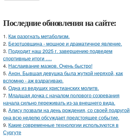
Последние обновления на сайте:
1.
Как разогнать метаболизм.
2.
Безотцовщина - мощное и драматичное явление.
3.
Подходит наш 2025 г. завершению подведем
спортивные итоги ….
4.
Наслаивание мазков. Очень быстро!
5.
Анон. Бывшая девушка была жуткой неряхой, как
вспомню - аж вздрагиваю.
6.
Одна из ведущих христианских молитв.
7.
Младшая дочка с началом полового созревания
начала сильно переживать из-за внешнего вида.
8.
Алису позвали на день рождения, со своей подругой
она всю неделю обсуждает предстоящее событие.
9.
Какие современные технологии используются в
Сургуте