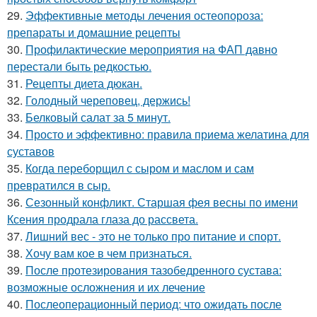
29.
Эффективные методы лечения остеопороза:
препараты и домашние рецепты
30.
Профилактические мероприятия на ФАП давно
перестали быть редкостью.
31.
Рецепты диета дюкан.
32.
Голодный череповец, держись!
33.
Белковый салат за 5 минут.
34.
Просто и эффективно: правила приема желатина для
суставов
35.
Когда переборщил с сыром и маслом и сам
превратился в сыр.
36.
Сезонный конфликт. Старшая фея весны по имени
Ксения продрала глаза до рассвета.
37.
Лишний вес - это не только про питание и спорт.
38.
Хочу вам кое в чем признаться.
39.
После протезирования тазобедренного сустава:
возможные осложнения и их лечение
40.
Послеоперационный период: что ожидать после