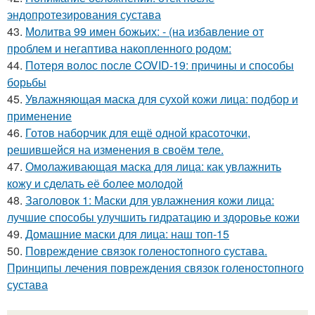
эндопротезирования сустава
43.
Молитва 99 имен божьих: - (на избавление от
проблем и негаптива накопленного родом:
44.
Потеря волос после COVID-19: причины и способы
борьбы
45.
Увлажняющая маска для сухой кожи лица: подбор и
применение
46.
Готов наборчик для ещё одной красоточки,
решившейся на изменения в своём теле.
47.
Омолаживающая маска для лица: как увлажнить
кожу и сделать её более молодой
48.
Заголовок 1: Маски для увлажнения кожи лица:
лучшие способы улучшить гидратацию и здоровье кожи
49.
Домашние маски для лица: наш топ-15
50.
Повреждение связок голеностопного сустава.
Принципы лечения повреждения связок голеностопного
сустава