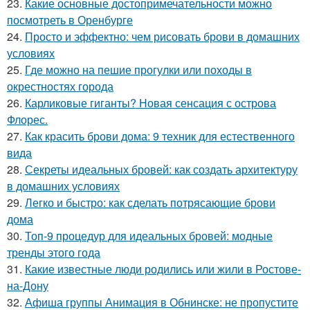
23.
Какие основные достопримечательности можно
посмотреть в Оренбурге
24.
Просто и эффектно: чем рисовать брови в домашних
условиях
25.
Где можно на пешие прогулки или походы в
окрестностях города
26.
Карликовые гиганты? Новая сенсация с острова
Флорес.
27.
Как красить брови дома: 9 техник для естественного
вида
28.
Секреты идеальных бровей: как создать архитектуру
в домашних условиях
29.
Легко и быстро: как сделать потрясающие брови
дома
30.
Топ-9 процедур для идеальных бровей: модные
тренды этого года
31.
Какие известные люди родились или жили в Ростове-
на-Дону
32.
Афиша группы Анимация в Обнинске: не пропустите