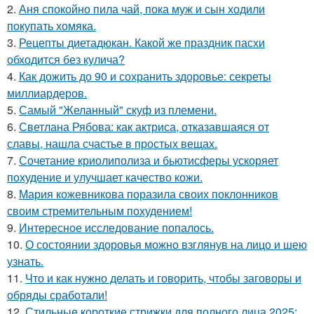
2.
Аня спокойно пила чай, пока муж и сын ходили
покупать хомяка.
3.
Рецепты диетадюкан. Какой же праздник пасхи
обходится без кулича?
4.
Как дожить до 90 и сохранить здоровье: секреты
миллиардеров.
5.
Самый "Желанный" скуф из племени.
6.
Светлана Рябова: как актриса, отказавшаяся от
славы, нашла счастье в простых вещах.
7.
Сочетание криолиполиза и бьютисферы ускоряет
похудение и улучшает качество кожи.
8.
Мария кожевникова поразила своих поклонников
своим стремительным похудением!
9.
Интересное исследование попалось.
10.
О состоянии здоровья можно взглянув на лицо и шею
узнать.
11.
Что и как нужно делать и говорить, чтобы заговоры и
обряды сработали!
12.
Стильные короткие стрижки для полного лица 2025: