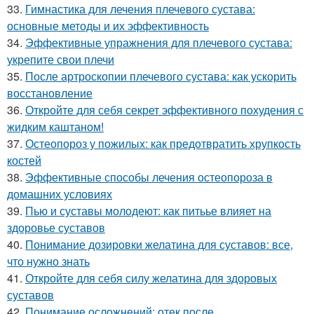
33.
Гимнастика для лечения плечевого сустава:
основные методы и их эффективность
34.
Эффективные упражнения для плечевого сустава:
укрепите свои плечи
35.
После артроскопии плечевого сустава: как ускорить
восстановление
36.
Откройте для себя секрет эффективного похудения с
жидким каштаном!
37.
Остеопороз у пожилых: как предотвратить хрупкость
костей
38.
Эффективные способы лечения остеопороза в
домашних условиях
39.
Пью и суставы молодеют: как питьье влияет на
здоровье суставов
40.
Понимание дозировки желатина для суставов: все,
что нужно знать
41.
Откройте для себя силу желатина для здоровых
суставов
42.
Понимание осложнений: отек после