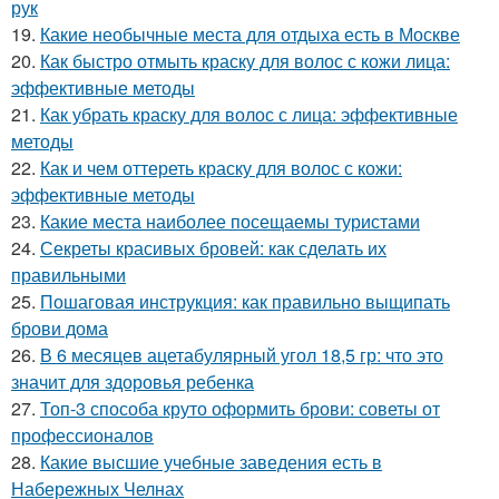
рук
19.
Какие необычные места для отдыха есть в Москве
20.
Как быстро отмыть краску для волос с кожи лица:
эффективные методы
21.
Как убрать краску для волос с лица: эффективные
методы
22.
Как и чем оттереть краску для волос с кожи:
эффективные методы
23.
Какие места наиболее посещаемы туристами
24.
Секреты красивых бровей: как сделать их
правильными
25.
Пошаговая инструкция: как правильно выщипать
брови дома
26.
В 6 месяцев ацетабулярный угол 18,5 гр: что это
значит для здоровья ребенка
27.
Топ-3 способа круто оформить брови: советы от
профессионалов
28.
Какие высшие учебные заведения есть в
Набережных Челнах