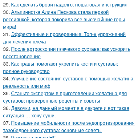
29.
Как сделать брови надолго: пошаговая инструкция
30.
Альпинистка Алина Пескова стала первой
россиянкой, которая покорила все высочайшие горы
мира!
31.
Эффективные и проверенные: Топ-8 упражнений
для лечения плеча
32.
После артроскопии плечевого сустава: как ускорить
восстановление
33.
Как травы помогают укрепить кости и суставы:
полное руководство
34.
Улучшение состояния суставов с помощью желатина:
реальность или миф
35.
Станьте экспертом в приготовлении желатина для
суставов: проверенные рецепты и советы
36.
Девочки, на данный момент я в декрете и вот такая
ситуация … хочу суши.
37.
Повышение мобильности после эндопротезирования
тазобедренного сустава: основные советы
38.
Разгрузка после НГ.