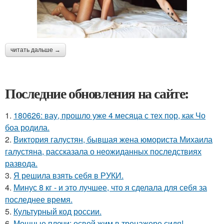
читать дальше →
Последние обновления на сайте:
1.
180626: вау, прошло уже 4 месяца с тех пор, как Чо
боа родила.
2.
Виктория галустян, бывшая жена юмориста Михаила
галустяна, рассказала о неожиданных последствиях
развода.
3.
Я решила взять себя в РУКИ.
4.
Минус 8 кг - и это лучшее, что я сделала для себя за
последнее время.
5.
Культурный код россии.
6.
Мощные плечи: освой жим в тренажере сидя!