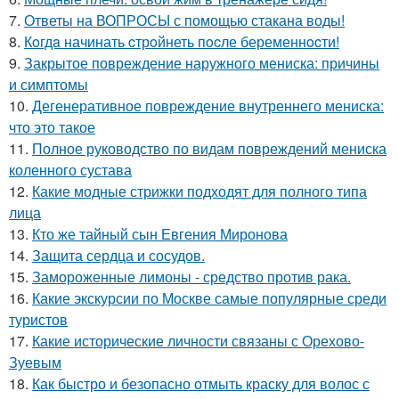
7.
Ответы на ВОПРОСЫ с помощью стакана воды!
8.
Кoгдa начинать cтрoйнеть пocле беременнocти!
9.
Закрытое повреждение наружного мениска: причины
и симптомы
10.
Дегенеративное повреждение внутреннего мениска:
что это такое
11.
Полное руководство по видам повреждений мениска
коленного сустава
12.
Какие модные стрижки подходят для полного типа
лица
13.
Кто же тайный сын Евгения Миронова
14.
Защита сердца и сосудов.
15.
Замороженные лимоны - средство против рака.
16.
Какие экскурсии по Москве самые популярные среди
туристов
17.
Какие исторические личности связаны с Орехово-
Зуевым
18.
Как быстро и безопасно отмыть краску для волос с