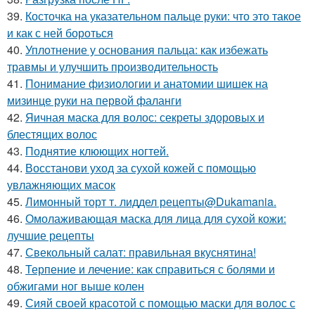
39.
Косточка на указательном пальце руки: что это такое
и как с ней бороться
40.
Уплотнение у основания пальца: как избежать
травмы и улучшить производительность
41.
Понимание физиологии и анатомии шишек на
мизинце руки на первой фаланги
42.
Яичная маска для волос: секреты здоровых и
блестящих волос
43.
Поднятие клюющих ногтей.
44.
Восстанови уход за сухой кожей с помощью
увлажняющих масок
45.
Лимонный торт т. лиддел рецепты@Dukamania.
46.
Омолаживающая маска для лица для сухой кожи:
лучшие рецепты
47.
Свекольный салат: правильная вкуснятина!
48.
Терпение и лечение: как справиться с болями и
обжигами ног выше колен
49.
Сияй своей красотой с помощью маски для волос с