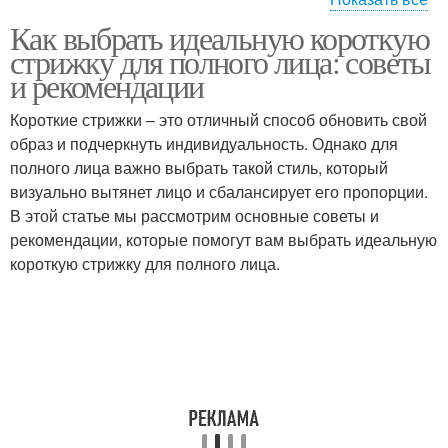
Как выбрать идеальную короткую
Стрижка с длинной
Стрижка к форме
стрижку для полного лица: советы
челкой
и рекомендации
Короткие стрижки – это отличный способ обновить свой
Стрижки для пышных
образ и подчеркнуть индивидуальность. Однако для
Каскадные стрижки
женщин
полного лица важно выбрать такой стиль, который
визуально вытянет лицо и сбалансирует его пропорции.
В этой статье мы рассмотрим основные советы и
рекомендации, которые помогут вам выбрать идеальную
Стрижки на полное
Мужские стрижки
короткую стрижку для полного лица.
лицо
Волосы с полным
Тренды в стрижках
лицом