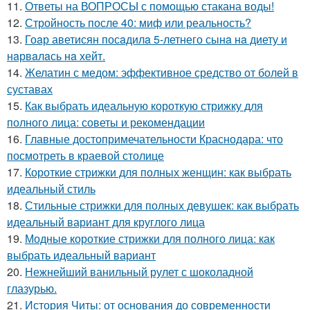
11.
Ответы на ВОПРОСЫ с помощью стакана воды!
12.
Стройность после 40: миф или реальность?
13.
Гоaр аветисян посaдилa 5-летнего сынa нa диету и
нaрвaлaсь нa хейт.
14.
Желатин с медом: эффективное средство от болей в
суставах
15.
Как выбрать идеальную короткую стрижку для
полного лица: советы и рекомендации
16.
Главные достопримечательности Краснодара: что
посмотреть в краевой столице
17.
Короткие стрижки для полных женщин: как выбрать
идеальный стиль
18.
Стильные стрижки для полных девушек: как выбрать
идеальный вариант для круглого лица
19.
Модные короткие стрижки для полного лица: как
выбрать идеальный вариант
20.
Нежнейший ванильный рулет с шоколадной
глазурью.
21.
История Читы: от основания до современности