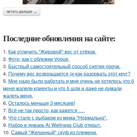
читать дальше →
Последние обновления на сайте:
1.
Как отличить "Жировой" вес от отёков.
2.
Фото, как с обложки Vogue.
3.
Быстрый самостоятельный способ снятия порчи.
4.
Почему вес возвращается (и как разорвать этот круг?
5.
Мне надо было работать и мне очень не хотелось что б
меня жалели клиенты и что б шли и даже не думали
жалеть меня.
6.
Осталось меньше 3 месяцев!
7.
Всё не так просто, как кажется ….
8.
Что стало с рыбаком из мема "Нормально".
9.
Набор в январь AI Wellness Club открыт.
10.
Самый "Желанный" скуф из племени.