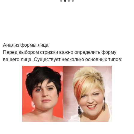
Стили для полного
Стрижка на полном
лица
лице
Стрижка для разных
Стрижка с чёлоком
случаев
Анализ формы лица
Перед выбором стрижки важно определить форму
вашего лица. Существует несколько основных типов:
Волос к короткой
Лицо для тонких волос
стрижке