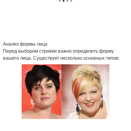
Стрижки для
Стрижки для
прямоугольного лица
квадратного лица
Стрижки для полных
Длинные волны
женщин
Анализ формы лица
Перед выбором стрижки важно определить форму
вашего лица. Существует несколько основных типов:
Пикси с челкой
Стрижка с косой
Стрижка с прядями
Асимметричные челки