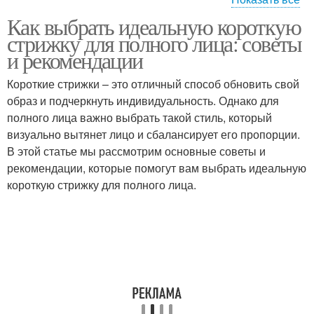
Как выбрать идеальную короткую
Стрижка на полное
Стрижка к форме
стрижку для полного лица: советы
лицо
и рекомендации
Короткие стрижки – это отличный способ обновить свой
Стрижки для пышных
образ и подчеркнуть индивидуальность. Однако для
Длинные волосы
женщин
полного лица важно выбрать такой стиль, который
визуально вытянет лицо и сбалансирует его пропорции.
В этой статье мы рассмотрим основные советы и
рекомендации, которые помогут вам выбрать идеальную
Каскадные стрижки
Мужские стрижки
короткую стрижку для полного лица.
Модные стрижки
Оригинальные стрижки