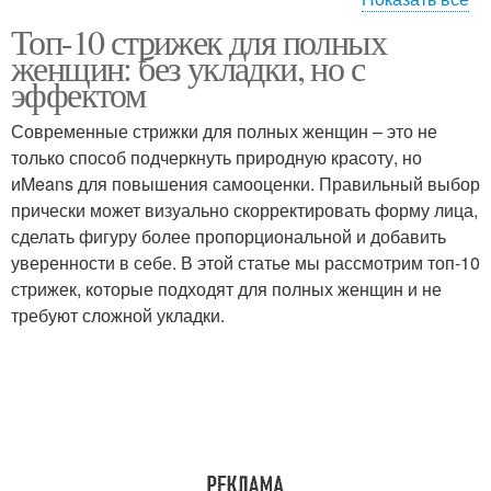
Топ-10 стрижек для полных
Стрижки без укладки
Модные стрижки
женщин: без укладки, но с
эффектом
Современные стрижки для полных женщин – это не
Стрижка с длинной
только способ подчеркнуть природную красоту, но
Укладка с косым
челкой
иMeans для повышения самооценки. Правильный выбор
прически может визуально скорректировать форму лица,
сделать фигуру более пропорциональной и добавить
уверенности в себе. В этой статье мы рассмотрим топ-10
Стрижки для пышных
Небрежная укладка
стрижек, которые подходят для полных женщин и не
женщин
требуют сложной укладки.
Каскадные стрижки
Мужские стрижки