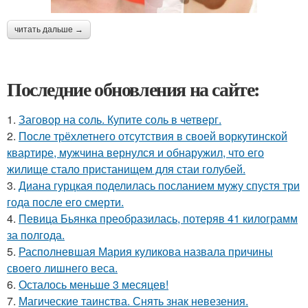
читать дальше →
Последние обновления на сайте:
1.
Заговор на соль. Купите соль в четверг.
2.
После трёхлетнего отсутствия в своей воркутинской
квартире, мужчина вернулся и обнаружил, что его
жилище стало пристанищем для стаи голубей.
3.
Диана гурцкая поделилась посланием мужу спустя три
года после его смерти.
4.
Певица Бьянка преобразилась, потеряв 41 килограмм
за полгода.
5.
Располневшая Мария куликова назвала причины
своего лишнего веса.
6.
Осталось меньше 3 месяцев!
7.
Магические таинства. Снять знак невезения.