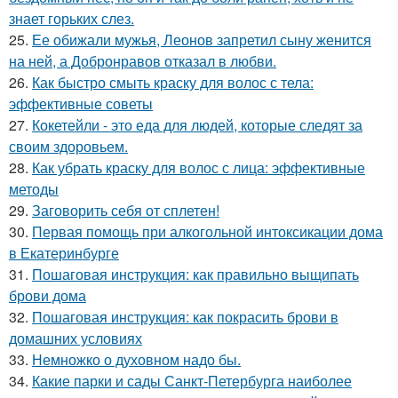
знает горьких слез.
25.
Ее обижали мужья, Леонов запретил сыну женится
на ней, а Добронравов отказал в любви.
26.
Как быстро смыть краску для волос с тела:
эффективные советы
27.
Кокетейли - это еда для людей, которые следят за
своим здоровьем.
28.
Как убрать краску для волос с лица: эффективные
методы
29.
Заговорить себя от сплетен!
30.
Первая помощь при алкогольной интоксикации дома
в Екатеринбурге
31.
Пошаговая инструкция: как правильно выщипать
брови дома
32.
Пошаговая инструкция: как покрасить брови в
домашних условиях
33.
Немножко о духовном надо бы.
34.
Какие парки и сады Санкт-Петербурга наиболее