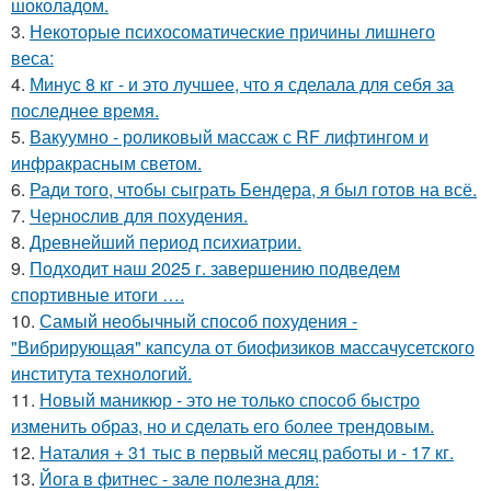
шоколадом.
3.
Некоторые психосоматические причины лишнего
веса:
4.
Минус 8 кг - и это лучшее, что я сделала для себя за
последнее время.
5.
Вакуумно - роликовый массаж с RF лифтингом и
инфракрасным светом.
6.
Ради того, чтобы сыграть Бендера, я был готов на всё.
7.
Чеpноcлив для похудения.
8.
Древнейший период психиатрии.
9.
Подходит наш 2025 г. завершению подведем
спортивные итоги ….
10.
Самый необычный способ похудения -
"Вибрирующая" капсула от биофизиков массачусетского
института технологий.
11.
Новый маникюр - это не только способ быстро
изменить образ, но и сделать его более трендовым.
12.
Наталия + 31 тыс в первый месяц работы и - 17 кг.
13.
Йога в фитнес - зале полезна для: