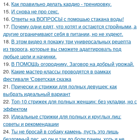
14.
Как правильно делать кардио - тренировку.
15.
И снова не про секс.
16.
Ответы на ВОПРОСЫ с помощью стакана воды!
17.
Почему одни едят, что хотят и остаются стройными, а
другие ограничивают себя в питании, но не худеют.
18.
В этом видео я покажу три универсальных рецепта
из творога, которые вы сможете адаптировать под
любые цели и начинки.
19.
В ПОМОЩЬ огороднику. Заговор на добрый урожай.
20.
Какие мастер-классы проводятся в рамках
фестиваля 'Советская сказка
21.
Прически и стрижки для полных девушек: как
выбрать идеальный вариант
22.
Топ-10 стрижек для полных женщин: без укладки, но с
эффектом
23.
Идеальные стрижки для полных и круглых лиц:
советы и рекомендации
24.
Ты не бросай в собаку камень, пусть это лишь
бездомный пес, но он и так до боли ранен, хоть и не