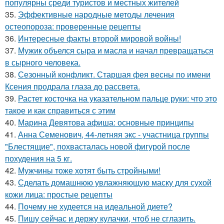
популярны среди туристов и местных жителей
35.
Эффективные народные методы лечения
остеопороза: проверенные рецепты
36.
Интересные факты второй мировой войны!
37.
Мужик объелся сыра и масла и начал превращаться
в сырного человека.
38.
Сезонный конфликт. Старшая фея весны по имени
Ксения продрала глаза до рассвета.
39.
Растет косточка на указательном пальце руки: что это
такое и как справиться с этим
40.
Марина Девятова афиша: основные принципы
41.
Анна Семенович, 44-летняя экс - участница группы
"Блестящие", похвасталась новой фигурой после
похудения на 5 кг.
42.
Мужчины тоже хотят быть стройными!
43.
Сделать домашнюю увлажняющую маску для сухой
кожи лица: простые рецепты
44.
Почему не худеется на идеальной диете?
45.
Пишу сейчас и держу кулачки, чтоб не сглазить.