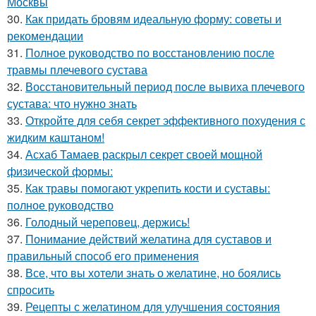
Москвы
30.
Как придать бровям идеальную форму: советы и
рекомендации
31.
Полное руководство по восстановлению после
травмы плечевого сустава
32.
Восстановительный период после вывиха плечевого
сустава: что нужно знать
33.
Откройте для себя секрет эффективного похудения с
жидким каштаном!
34.
Асхаб Тамаев раскрыл секрет своей мощной
физической формы:
35.
Как травы помогают укрепить кости и суставы:
полное руководство
36.
Голодный череповец, держись!
37.
Понимание действий желатина для суставов и
правильный способ его применения
38.
Все, что вы хотели знать о желатине, но боялись
спросить
39.
Рецепты с желатином для улучшения состояния