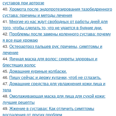
суставов при артрозе
40.
Хромота после эндопротезирования тазобедренного
сустава: причины и методы лечения
41.
Многие из нас ждут свободных от работы дней для
того, чтобы сделать то, что не удается в будние дни.
42.
Проблемы после замены коленного сустава: почему
я все еще хромаю
43.
Остеоартроз пальцев рук: причины, симптомы и
лечение
44.
Яичная маска для волос: секреты здоровых и
блестящих волос
45.
Домашние куриные колбаски.
46.
Пишу сейчас и держу кулачки, чтоб не сглазить.
47.
Домашние средства для увлажнения кожи лица и
тела
48.
Омолаживающая маска для лица для сухой кожи:
лучшие рецепты
49.
Жжение в суставах: Как отличить симптомы
воспаления от других проблем