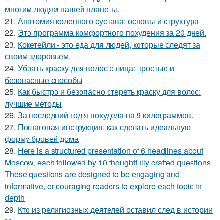
многим людям нашей планеты.
21.
Анатомия коленного сустава: основы и структура
22.
Это программа комфортного похудения за 20 дней.
23.
Кокетейли - это еда для людей, которые следят за
своим здоровьем.
24.
Убрать краску для волос с лица: простые и
безопасные способы
25.
Как быстро и безопасно стереть краску для волос:
лучшие методы
26.
За последний год я похудела на 9 килограммов.
27.
Пошаговая инструкция: как сделать идеальную
форму бровей дома
28.
Here is a structured presentation of 6 headlines about
Moscow, each followed by 10 thoughtfully crafted questions.
These questions are designed to be engaging and
informative, encouraging readers to explore each topic in
depth
29.
Кто из религиозных деятелей оставил след в истории