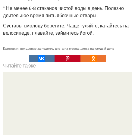
* Не менее 6-8 стаканов чистой воды в день. Полезно
длительное время пить яблочные отвары.
Суставы смолоду берегите. Чаще гуляйте, катайтесь на
велосипеде, плавайте, займитесь йогой.
Категории:
похудение за неделю
,
диета на месяц
,
диета на каждый день
Читайте также
Где одевается екатерина Стриженова. "Как девочка": 51-
летняя Стриженова восхитила стройной фигурой