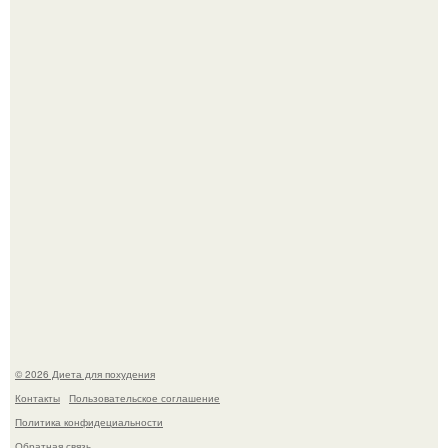
180626: вау, прошло уже 4 месяца с тех пор, как Чо боа
родила.
После трёхлетнего отсутствия в своей воркутинской
квартире, мужчина вернулся и обнаружил, что его
жилище стало пристанищем для стаи голубей.
© 2026 Диета для похудения
Контакты
Пользовательское соглашение
Политика конфидециальности
Обратная связь