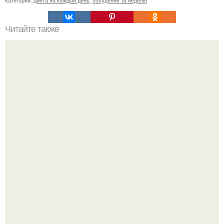
Категории:
диета на каждый день
,
похудение за неделю
Читайте также
Заветные 7 упражнений для попы.
Метабуст нужен не "Идеальным", а живым людям.